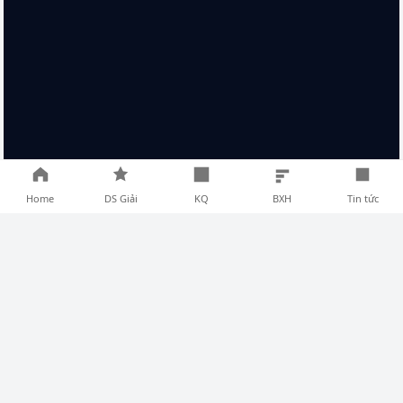
Home
DS Giải
KQ
BXH
Tin tức
TIN TỨC