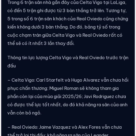
Trong 6 trận sân nhà gần đây của Celta Vigo tại LaLiga,
có đến 5 trận ghi được từ 3 bàn thắng trở lên. Tương tự,
5 trong số 6 trận sân khách của Real Oviedo cũng chứng
kiến không dưới 3 bàn thắng. Do đó, bảng tỷ số trong
cuộc chạm trán giữa Celta Vigo và Real Oviedo rất có
thể sẽ có ít nhất 3 lần thay đổi.
Thông tin lực lượng Celta Vigo và Real Oviedo trước trận
đấu
– Celta Vigo: Carl Starfelt và Hugo Alvarez vẫn chưa hồi
phục chấn thương; Miguel Roman sẽ không tham gia
phần còn lại của mùa giải 2025/26; Javi Rodriguez chưa
có được thể lực tốt nhất, do đó khả năng ra sân của anh
vẫn còn bỏ ngỏ.
– Real Oviedo: Jaime Vazquez và Alex Fores vẫn chưa
thể trở lại thi đấu; khả năng ra sân của Leander