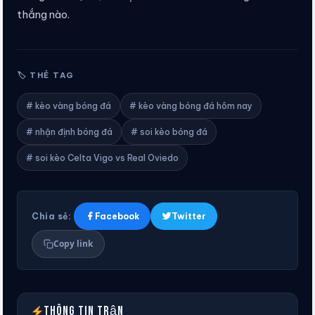
thắng nào.
🏷 THẺ TAG
# kèo vàng bóng đá
# kèo vàng bóng đá hôm nay
# nhận định bóng đá
# soi kèo bóng đá
# soi kèo Celta Vigo vs Real Oviedo
Chia sẻ:
Facebook
Twitter
Copy link
Thông tin trận