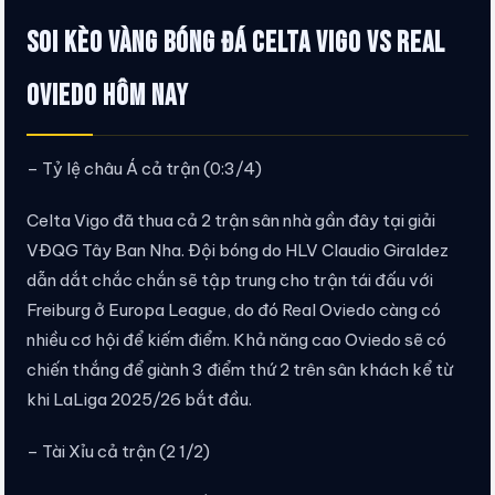
Soi kèo vàng bóng đá Celta Vigo vs Real
Oviedo hôm nay
– Tỷ lệ châu Á cả trận (0:3/4)
Celta Vigo đã thua cả 2 trận sân nhà gần đây tại giải
VĐQG Tây Ban Nha. Đội bóng do HLV Claudio Giraldez
dẫn dắt chắc chắn sẽ tập trung cho trận tái đấu với
Freiburg ở Europa League, do đó Real Oviedo càng có
nhiều cơ hội để kiếm điểm. Khả năng cao Oviedo sẽ có
chiến thắng để giành 3 điểm thứ 2 trên sân khách kể từ
khi LaLiga 2025/26 bắt đầu.
– Tài Xỉu cả trận (2 1/2)