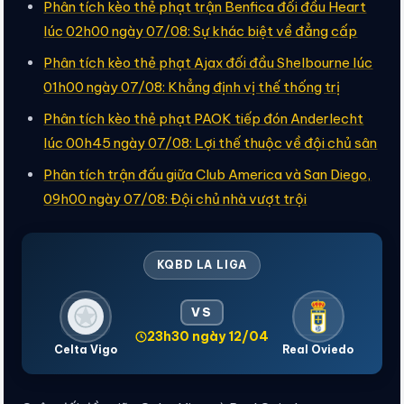
Phân tích kèo thẻ phạt trận Benfica đối đầu Heart
lúc 02h00 ngày 07/08: Sự khác biệt về đẳng cấp
Phân tích kèo thẻ phạt Ajax đối đầu Shelbourne lúc
01h00 ngày 07/08: Khẳng định vị thế thống trị
Phân tích kèo thẻ phạt PAOK tiếp đón Anderlecht
lúc 00h45 ngày 07/08: Lợi thế thuộc về đội chủ sân
Phân tích trận đấu giữa Club America và San Diego,
09h00 ngày 07/08: Đội chủ nhà vượt trội
KQBD LA LIGA
VS
23h30 ngày 12/04
Celta Vigo
Real Oviedo