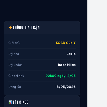
Thông tin trận
KQBD Cúp Ý
Giải đấu
Lazio
Đội nhà
Inter Milan
Đội khách
02h00 ngày 14/05
Giờ thi đấu
13/05/2026
Đăng lúc
Tỉ lệ kèo