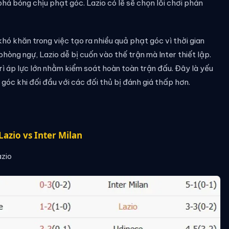
phá bóng chịu phạt góc. Lazio có lẽ sẽ chọn lối chơi phản
khó khăn trong việc tạo ra nhiều quả phạt góc vì thời gian
phòng ngự, Lazio dễ bị cuốn vào thế trận mà Inter thiết lập.
rì áp lực lớn nhằm kiểm soát hoàn toàn trận đấu. Đây là yếu
góc khi đối đầu với các đối thủ bị đánh giá thấp hơn.
Lazio vs Inter Milan
azio