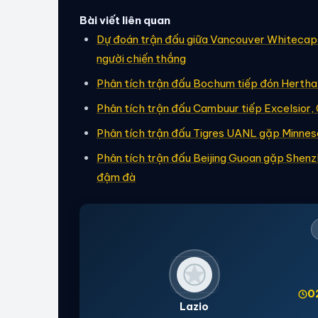
Bài viết liên quan
Dự đoán trận đấu giữa Vancouver Whitecaps
người chiến thắng
Phân tích trận đấu Bochum tiếp đón Hertha 
Phân tích trận đấu Cambuur tiếp Excelsior,
Phân tích trận đấu Tigres UANL gặp Minnes
Phân tích trận đấu Beijing Guoan gặp Shenz
đậm đà
0
Lazio