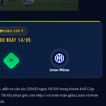
KQBD CÚP Ý
00 ngày 14/05
VS
Inter Milan
an, diễn ra vào lúc 02h00 ngày 14/05 trong khuôn khổ Cúp
 Tài Xỉu phạt góc cho hiệp 1 và toàn trận giữa Lazio và Inter
ất.