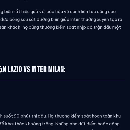
 biên rất hiệu quả với các hậu vệ cánh liên tục dâng cao.
đưa bóng sâu sát đường biên giúp Inter thường xuyên tạo ra
n sân khách, họ cũng thường kiểm soát nhịp độ trận đấu một
n Lazio vs Inter Milan:
ịnh suốt 90 phút thi đấu. Họ thường kiểm soát hoàn toàn khu
n để khai thác khoảng trống. Những pha dứt điểm hoặc căng