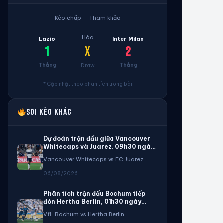
Kèo chấp — Tham khảo
Hòa
Lazio
Inter Milan
X
1
2
Thắng
Thắng
Draw
* Cập nhật theo phân tích trong bài
Soi kèo khác
Dự đoán trận đấu giữa Vancouver
Whitecaps và Juarez, 09h30 ngày
08/08: Hứa hẹn kịch tính không có
Vancouver Whitecaps vs FC Juarez
người chiến thắng
06/08/2026
Phân tích trận đấu Bochum tiếp
đón Hertha Berlin, 01h30 ngày
08/08: Sức mạnh từ sân bãi
VfL Bochum vs Hertha Berlin