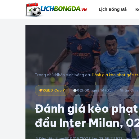
Lịch Bóng Đá
K
Trang chủ
›
Nhận định bóng đá
›
Đánh giá kèo phạt góc t
KQBD Cúp Ý
02h00 ngày 14/05
Nhận định
Đánh giá kèo phạt
đầu Inter Milan, 
Đào Văn Nam
13/05/2026 lúc 08:55
1,577 lượt xe