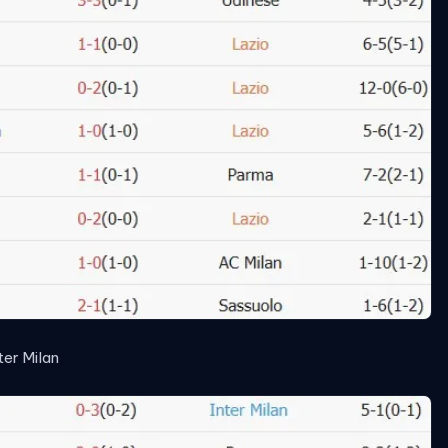
ter Milan