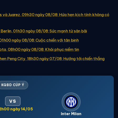
 và Juarez, 09h30 ngày 08/08: Hứa hẹn kịch tính không có
Berlin, 01h30 ngày 08/08: Sức mạnh từ sân bãi
 01h00 ngày 08/08: Cuộc chiến với tân binh
ota, 08h00 ngày 08/08: Khôi phục niềm tin
hen Peng City, 18h30 ngày 07/08: Hướng tới chiến thắng
KQBD CÚP Ý
VS
2h00 ngày 14/05
Inter Milan