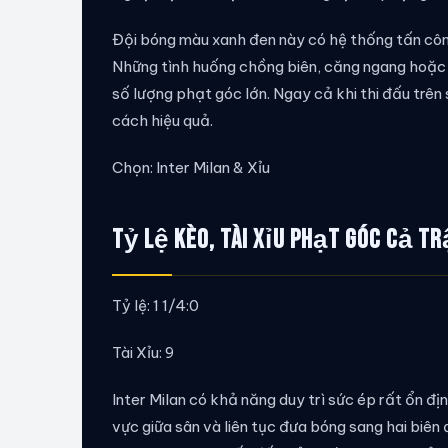
Đội bóng màu xanh đen này có hệ thống tấn công
Những tình huống chồng biên, căng ngang hoặc 
số lượng phạt góc lớn. Ngay cả khi thi đấu trê
cách hiệu quả.
Chọn: Inter Milan & Xỉu
Tỷ lệ kèo, tài xỉu phạt góc cả trậ
Tỷ lệ: 1 1/4:0
Tài Xỉu: 9
Inter Milan có khả năng duy trì sức ép rất ổn đ
vực giữa sân và liên tục đưa bóng sang hai biê