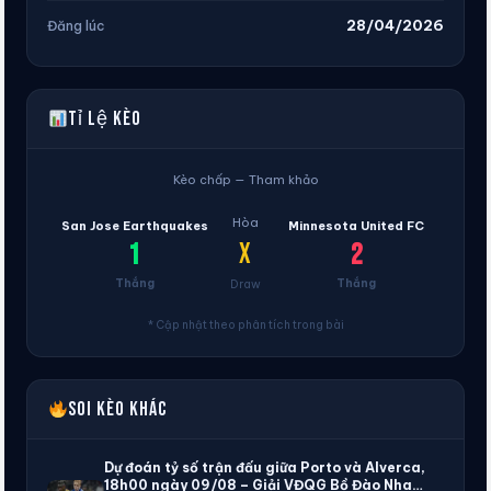
28/04/2026
Đăng lúc
Tỉ lệ kèo
Kèo chấp — Tham khảo
Hòa
San Jose Earthquakes
Minnesota United FC
X
1
2
Thắng
Thắng
Draw
* Cập nhật theo phân tích trong bài
Soi kèo khác
Dự đoán tỷ số trận đấu giữa Porto và Alverca,
18h00 ngày 09/08 – Giải VĐQG Bồ Đào Nha