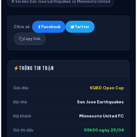
# Soi kèo San Jose Earthquakes vs Minnesota United
Chia sẻ:
Facebook
Twitter
Copy link
Thông tin trận
KQBD Open Cup
Giải đấu
San Jose Earthquakes
Đội nhà
Minnesota United FC
Đội khách
09h00 ngày 29/04
Giờ thi đấu