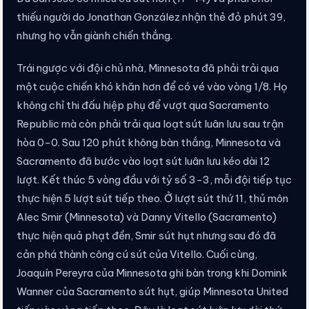
thiếu người do Jonathan González nhận thẻ đỏ phút 39,
nhưng họ vẫn giành chiến thắng.
Trái ngược với đội chủ nhà, Minnesota đã phải trải qua
một cuộc chiến khó khăn hơn để có vé vào vòng 1/8. Họ
không chỉ thi đấu hiệp phụ để vượt qua Sacramento
Republic mà còn phải trải qua loạt sút luân lưu sau trận
hòa 0-0. Sau 120 phút không bàn thắng, Minnesota và
Sacramento đã bước vào loạt sút luân lưu kéo dài 12
lượt. Kết thúc 5 vòng đầu với tỷ số 3-3, mỗi đội tiếp tục
thực hiện 5 lượt sút tiếp theo. Ở lượt sút thứ 11, thủ môn
Alec Smir (Minnesota) và Danny Vitello (Sacramento)
thực hiện quả phạt đền, Smir sút hụt nhưng sau đó đã
cản phá thành công cú sút của Vitello. Cuối cùng,
Joaquín Pereyra của Minnesota ghi bàn trong khi Domink
Wanner của Sacramento sút hụt, giúp Minnesota United