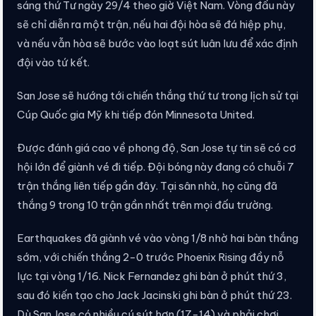
sáng thứ Tư ngày 29/4 theo giờ Việt Nam. Vòng đấu này
sẽ chỉ diễn ra một trận, nếu hai đội hòa sẽ đá hiệp phụ,
và nếu vẫn hòa sẽ bước vào loạt sút luân lưu để xác định
đội vào tứ kết.
San Jose sẽ hướng tới chiến thắng thứ tư trong lịch sử tại
Cúp Quốc gia Mỹ khi tiếp đón Minnesota United.
Được đánh giá cao về phong độ, San Jose tự tin sẽ có cơ
hội lớn để giành vé đi tiếp. Đội bóng này đang có chuỗi 7
trận thắng liên tiếp gần đây. Tại sân nhà, họ cũng đã
thắng 9 trong 10 trận gần nhất trên mọi đấu trường.
Earthquakes đã giành vé vào vòng 1/8 nhờ hai bàn thắng
sớm, với chiến thắng 2-0 trước Phoenix Rising đầy nỗ
lực tại vòng 1/16. Nick Fernandez ghi bàn ở phút thứ 3,
sau đó kiến tạo cho Jack Jacinski ghi bàn ở phút thứ 23.
Dù San Jose có nhiều cú sút hơn (17-14) và phải chơi