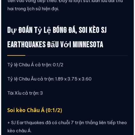
tiến vào vòng tiếp theo. Đây là loạt sút luân lưu dài thứ
hai trong lịch sử hiện đại.
Dự đoán tỷ lệ bóng đá, soi kèo SJ
Earthquakes đấu với Minnesota
Tỷ lệ Châu Á cả trận: 0:1/2
Tỷ lệ Châu Âu cả trận: 1.89 x 3.75 x 3.60
Tài Xỉu cả trận: 3
Soi kèo Châu Á (0:1/2)
+ SJ Earthquakes đã có chuỗi 7 trận thắng liên tiếp theo
kèo châu Á.