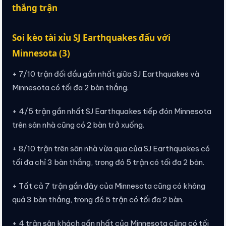
thắng trận
Soi kèo tài xỉu SJ Earthquakes đấu với
Minnesota (3)
+ 7/10 trận đối đầu gần nhất giữa SJ Earthquakes và
Minnesota có tối đa 2 bàn thắng.
+ 4/5 trận gần nhất SJ Earthquakes tiếp đón Minnesota
trên sân nhà cũng có 2 bàn trở xuống.
+ 8/10 trận trên sân nhà vừa qua của SJ Earthquakes có
tối đa chỉ 3 bàn thắng, trong đó 5 trận có tối đa 2 bàn.
+ Tất cả 7 trận gần đây của Minnesota cũng có không
quá 3 bàn thắng, trong đó 5 trận có tối đa 2 bàn.
+ 4 trận sân khách gần nhất của Minnesota cũng có tối