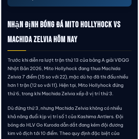
Nhận định bóng đá Mito Hollyhock vs
Machida Zelvia hôm nay
Trước khi diễn ra lượt trận thứ 13 của bảng A giải VĐQG
Nhật Bản 2026, Mito Hollyhock đang thua Machida
Zelvia 7 điểm (15 so với 22), mặc dù họ đã thi đấu nhiều
hơn 1 trận (12 so với 11). Hiện tại, Mito Hollyhock đứng
thứ 6, trong khi Machida Zelvia xếp ở vị trí thứ 3.
Dù đứng thứ 3, nhưng Machida Zelvia không có nhiều
khả năng đuổi kịp vị trí số 1 của Kashima Antlers. Đội
bóng do HLV Go Kuroda dẫn dắt đang kém đội đương
kim vô địch tới 10 điểm. Theo quy định đặc biệt của