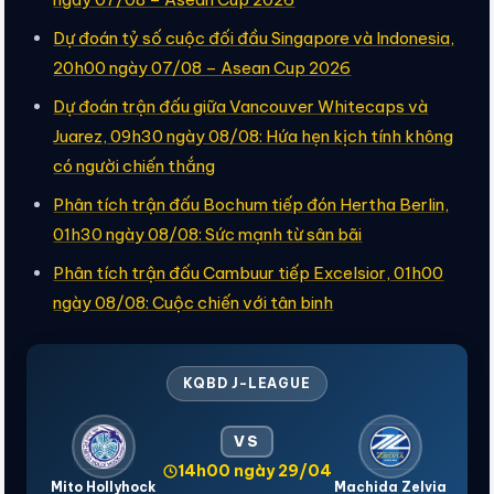
Dự đoán tỷ số cuộc đối đầu Singapore và Indonesia,
20h00 ngày 07/08 – Asean Cup 2026
Dự đoán trận đấu giữa Vancouver Whitecaps và
Juarez, 09h30 ngày 08/08: Hứa hẹn kịch tính không
có người chiến thắng
Phân tích trận đấu Bochum tiếp đón Hertha Berlin,
01h30 ngày 08/08: Sức mạnh từ sân bãi
Phân tích trận đấu Cambuur tiếp Excelsior, 01h00
ngày 08/08: Cuộc chiến với tân binh
KQBD J-LEAGUE
VS
14h00 ngày 29/04
Mito Hollyhock
Machida Zelvia