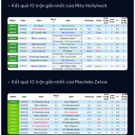
– Kết quả 10 trận gần nhất của Mito Hollyhock
– Kết quả 10 trận gần nhất của Machida Zelvia