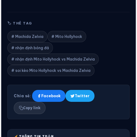
🏷 THẺ TAG
# Machida Zelvia
# Mito Hollyhock
# nhận định bóng đá
# nhận định Mito Hollyhock vs Machida Zelvia
# soi kèo Mito Hollyhock vs Machida Zelvia
Chia sẻ:
Facebook
Twitter
Copy link