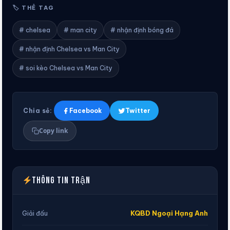
🏷 THẺ TAG
# chelsea
# man city
# nhận định bóng đá
# nhận định Chelsea vs Man City
# soi kèo Chelsea vs Man City
Chia sẻ:
Facebook
Twitter
Copy link
Thông tin trận
KQBD Ngoại Hạng Anh
Giải đấu