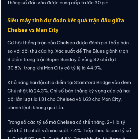
thông số đầu vào được cung cấp trước 30 giờ.
Siêu máy tính dự đoán kết quả trận đấu giữa
Chelsea vs Man City
Cơ hội thắng trận của Chelsea được đánh giá thấp hơn
so với đối thủ của họ. Xác suất để The Blues giành trọn
3 điểm trong trận Super Sunday ở vòng 32 chỉ đạt
30.8%, trong khi Man City có tỷ lệ là 44.9%.
Khả năng hai đội chia điểm tại Stamford Bridge vào đêm
Chủ nhật là 24.3%. Chỉ số bàn thắng kỳ vọng của cả hai
đội lần lượt là 1.31 cho Chelsea và 1.63 cho Man City,
chênh lệch không quá lớn.
Trong số các tỷ số mà Chelsea có thể thắng, 2-1 là tỷ
số khả thi nhất với xác suất 7.4%. Tiếp theo là các tỷ số
1-0 với 6.9% và 2-0 với 4.5%. Trong khi đó, tỷ lệ này ở