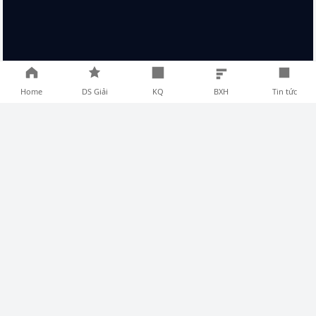
Home
DS Giải
KQ
BXH
Tin tức
TIN TỨC