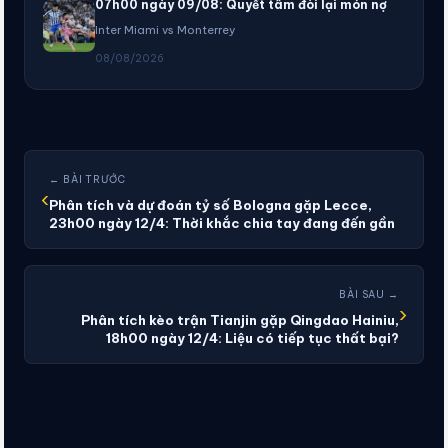
07h00 ngày 09/08: Quyết tâm đòi lại món nợ
Inter Miami vs Monterrey
08/08/2026
← BÀI TRƯỚC
‹
Phân tích và dự đoán tỷ số Bologna gặp Lecce,
23h00 ngày 12/4: Thời khắc chia tay đang đến gần
BÀI SAU →
›
Phân tích kèo trận Tianjin gặp Qingdao Hainiu,
18h00 ngày 12/4: Liệu có tiếp tục thất bại?