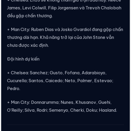
James, Levi Colwill, Filip Jorgensen và Trevoh Chalobah
đều gặp chấn thương.
+ Man City: Ruben Dias và Josko Gvardiol đang gặp chấn
thương dài hạn. Khả năng trở lại của John Stone vẫn
chưa được xác định.
Đội hình dự kiến
+ Chelsea: Sanchez; Gusto, Fofana, Adarabioyo,
Cucurella; Santos, Caicedo; Neto, Palmer, Estevao;
Pedro.
+ Man City: Donnarumma; Nunes, Khusanov, Guehi,
O'Reilly; Silva, Rodri; Semenyo, Cherki, Doku; Haaland.