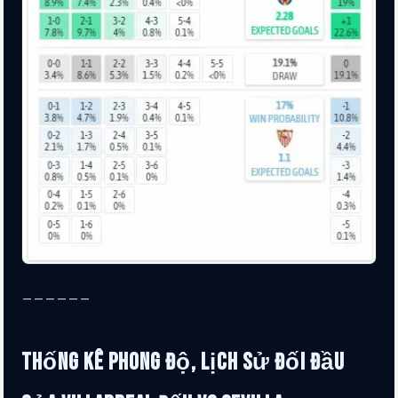
——————
Thống kê phong độ, lịch sử đối đầu