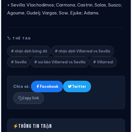
+ Sevilla: Vlachodimos; Carmona, Castrin, Salas, Suazo;
Agoume, Gudelj; Vargas, Sow, Ejuke; Adams.
🏷 THẺ TAG
# nhận định bóng đá
# nhận định Villarreal vs Sevilla
# Sevilla
# soi kèo Villarreal vs Sevilla
# Villarreal
Chia sẻ:
Facebook
Twitter
Copy link
Thông tin trận