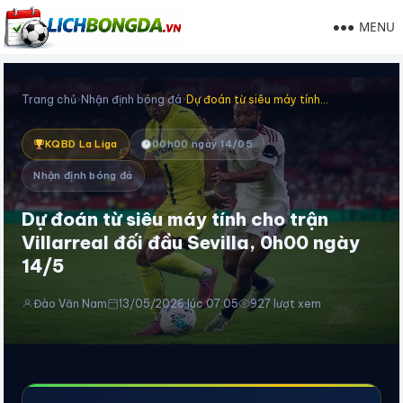
MENU
Trang chủ
›
Nhận định bóng đá
›
Dự đoán từ siêu máy tính…
KQBD La Liga
00h00 ngày 14/05
Nhận định bóng đá
Dự đoán từ siêu máy tính cho trận
Villarreal đối đầu Sevilla, 0h00 ngày
14/5
Đào Văn Nam
13/05/2026 lúc 07:05
927 lượt xem