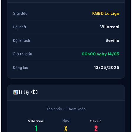
KQBD La Liga
Giải đấu
Villarreal
Đội nhà
Sevilla
Đội khách
00h00 ngày 14/05
Giờ thi đấu
13/05/2026
Đăng lúc
Tỉ lệ kèo
Kèo chấp — Tham khảo
Hòa
Villarreal
Sevilla
X
1
2