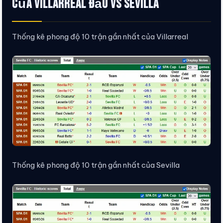
của Villarreal đấu vs Sevilla
Thống kê phong độ 10 trận gần nhất của Villarreal
Thống kê phong độ 10 trận gần nhất của Sevilla