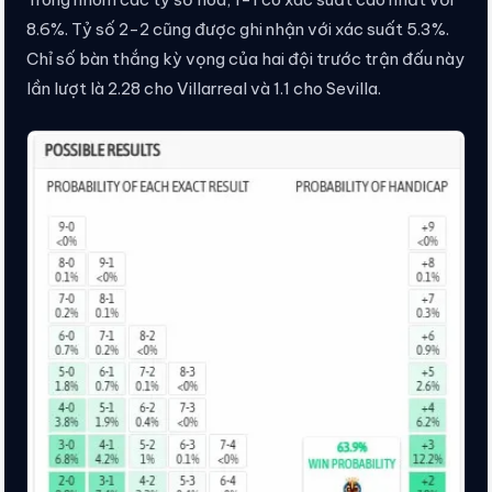
8.6%. Tỷ số 2-2 cũng được ghi nhận với xác suất 5.3%.
Chỉ số bàn thắng kỳ vọng của hai đội trước trận đấu này
lần lượt là 2.28 cho Villarreal và 1.1 cho Sevilla.