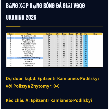
Bảng xếp hạng bóng đá Giải VĐQG
Ukraina 2026
Dự đoán kqbd: Epitsentr Kamianets-Podilskyi
với Polissya Zhytomyr: 0-0
Kèo châu Á: Epitsentr Kamianets-Podilskyi