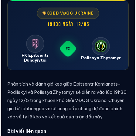
KQBD VĐQG UKRAINE
19h30 ngày 12/05
VS
FK Epitsentr
Polissya Zhytomyr
Dunayivtsi
Phân tích và đánh giá kèo giữa Epitsentr Kamianets-
Podilskyi và Polissya Zhytomyr sẽ diễn ra vào lúc 19h30
ngày 12/5 trong khuôn khổ Giải VĐQG Ukraina. Chuyên
gia từ lichbongda.vn sẽ cung cấp những dự đoán chính
xác về tỷ lệ kèo và kết quả của trận đấu này.
Bài viết liên quan