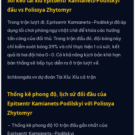
Soi kèo tài xỉu Epitsentr Kamianets-Podilskyi
đấu vs Polissya Zhytomyr
Trong trận lượt đi, Epitsentr Kamianets-Podilskyi đã áp
dụng lối chơi phòng ngự chặt chẽ để khóa các hướng
tấn công của đối thủ. Trong trận đấu đó, đội bóng này
chỉ kiểm soát bóng 39% và chỉ thực hiện 1 cú sút, kết
quả là hai đội hòa 0-0. Có khả năng kịch bản khô hạn
bàn thắng sẽ tiếp tục diễn ra ở trận lượt về.
lichbongda.vn dự đoán Tài Xỉu: Xỉu cả trận
Thống kê phong độ, lịch sử đối đầu của
Epitsentr Kamianets-Podilskyi với Polissya
Zhytomyr
– Thống kê phong độ 10 trận đấu gần nhất của
Epitsentr Kamianets-Podilskyi