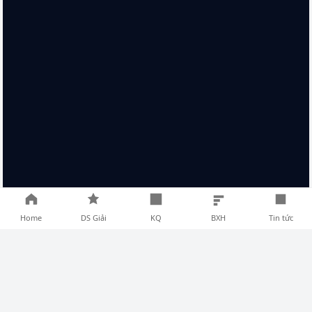
Home
DS Giải
KQ
BXH
Tin tức