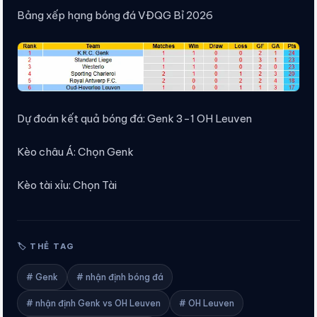
Bảng xếp hạng bóng đá VĐQG Bỉ 2026
Dự đoán kết quả bóng đá: Genk 3-1 OH Leuven
Kèo châu Á: Chọn Genk
Kèo tài xỉu: Chọn Tài
🏷 THẺ TAG
# Genk
# nhận định bóng đá
# nhận định Genk vs OH Leuven
# OH Leuven