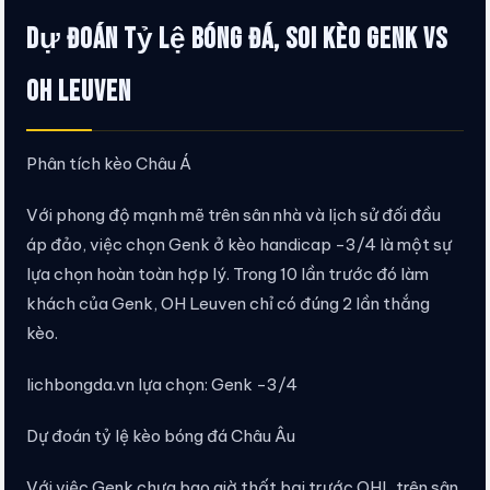
Dự đoán tỷ lệ bóng đá, soi kèo Genk vs
OH Leuven
Phân tích kèo Châu Á
Với phong độ mạnh mẽ trên sân nhà và lịch sử đối đầu
áp đảo, việc chọn Genk ở kèo handicap -3/4 là một sự
lựa chọn hoàn toàn hợp lý. Trong 10 lần trước đó làm
khách của Genk, OH Leuven chỉ có đúng 2 lần thắng
kèo.
lichbongda.vn lựa chọn: Genk -3/4
Dự đoán tỷ lệ kèo bóng đá Châu Âu
Với việc Genk chưa bao giờ thất bại trước OHL trên sân