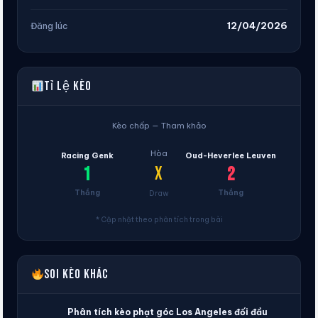
12/04/2026
Đăng lúc
Tỉ lệ kèo
Kèo chấp — Tham khảo
Hòa
Racing Genk
Oud-Heverlee Leuven
X
1
2
Thắng
Thắng
Draw
* Cập nhật theo phân tích trong bài
Soi kèo khác
Phân tích kèo phạt góc Los Angeles đối đầu