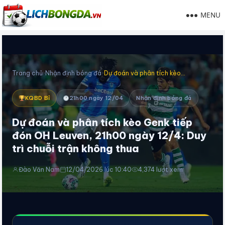
MENU
Trang chủ
›
Nhận định bóng đá
›
Dự đoán và phân tích kèo…
KQBD Bỉ
21h00 ngày 12/04
Nhận định bóng đá
Dự đoán và phân tích kèo Genk tiếp
đón OH Leuven, 21h00 ngày 12/4: Duy
trì chuỗi trận không thua
Đào Văn Nam
12/04/2026 lúc 10:40
4,374 lượt xem