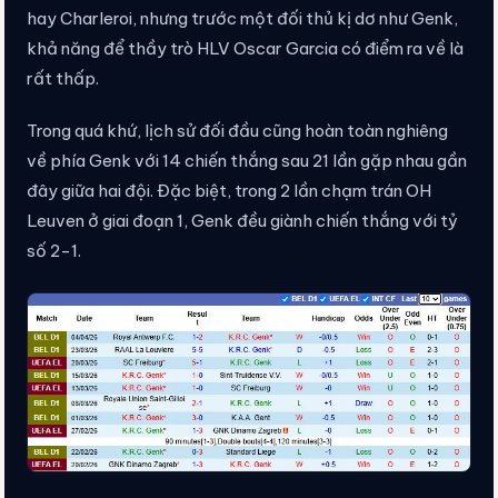
hay Charleroi, nhưng trước một đối thủ kị dơ như Genk,
khả năng để thầy trò HLV Oscar Garcia có điểm ra về là
rất thấp.
Trong quá khứ, lịch sử đối đầu cũng hoàn toàn nghiêng
về phía Genk với 14 chiến thắng sau 21 lần gặp nhau gần
đây giữa hai đội. Đặc biệt, trong 2 lần chạm trán OH
Leuven ở giai đoạn 1, Genk đều giành chiến thắng với tỷ
số 2-1.