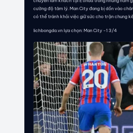
chuyến làm khách tại Etihad trong những năm gầ
cường độ tâm lý. Man City đang bị dồn vào chân
có thể tránh khỏi việc giữ sức cho trận chung 
lichbongda.vn lựa chọn: Man City -1 3/4