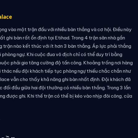
alace
ọng vào một trận đấu với nhiều bàn thắng và cơ hội. Điều này
t ghi bàn rất ổn định tại Etihad. Trong 4 trận sân nhà gần
g trận nào kết thúc với ít hơn 3 bàn thắng. Áp lực phải thắng
i phòng ngự. Khi cuộc đua vô địch chỉ có thể duy trì bằng
d buộc phải gia tăng cường độ tấn công. Khoảng trống nơi hàng
i thác nếu đội khách tiếp tục phòng ngự thiếu chắc chắn như
lace vẫn cho thấy khả năng ghi bàn nhất định. Đội khách đã
c đối đầu giữa hai đội thường có nhiều bàn thắng. Trong 3 lần
g được ghi. Khi thế trận có thể bị kéo vào nhịp đôi công, cửa
4