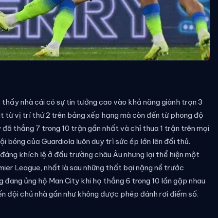
 thấy nhà cái có sự tin tưởng cao vào khả năng giành trọn 3
t từ vị trí thứ 2 trên bảng xếp hạng mà còn đến từ phong độ
 đã thắng 7 trong 10 trận gần nhất và chỉ thua 1 trận trên mọi
ội bóng của Guardiola luôn duy trì sức ép lớn lên đối thủ.
đáng khích lệ ở đấu trường châu Âu nhưng lại thể hiện một
mier League, nhất là sau những thất bại nặng nề trước
 đang ủng hộ Man City khi họ thắng 6 trong 10 lần gặp nhau
ến đội chủ nhà gần như không được phép đánh rơi điểm số.