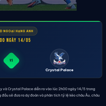
D NGOẠI HẠNG ANH
00 ngày 14/05
VS
Crystal Palace
ty và Crystal Palace diễn ra vào lúc 2h00 ngày 14/5 trong
đầu sẽ đưa ra dự đoán và phân tích tỷ lệ kèo châu Âu, châu