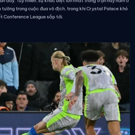
n đây. Tuy nhiên, sự khác biệt lớn nhất trong trận này nằm ở
 tường trong cuộc đua vô địch, trong khi Crystal Palace khó
kết Conference League sắp tới.