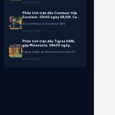
06/08/2026
Phân tích trận đấu Cambuur tiếp
Excelsior, 01h00 ngày 08/08: Cuộc
chiến với tân binh
SC Cambuur vs Excelsior SBV
06/08/2026
Phân tích trận đấu Tigres UANL
gặp Minnesota, 08h00 ngày
08/08: Khôi phục niềm tin
Tigres UANL vs Minnesota United FC
06/08/2026