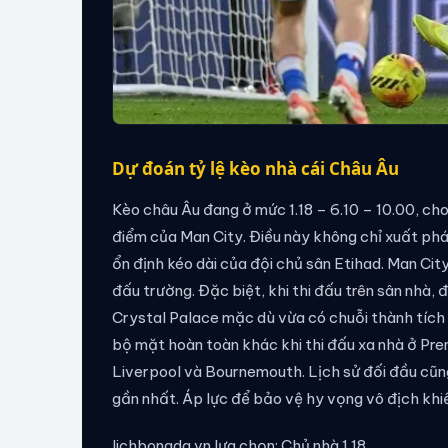
Dự đoán tỷ lệ kèo nhà cái Châu Âu
Kèo châu Âu đang ở mức 1.18 – 6.10 – 10.00, cho
điểm của Man City. Điều này không chỉ xuất phá
ổn định kéo dài của đội chủ sân Etihad. Man City
đấu trường. Đặc biệt, khi thi đấu trên sân nhà, đ
Crystal Palace mặc dù vừa có chuỗi thành tích 
bộ mặt hoàn toàn khác khi thi đấu xa nhà ở Pre
Liverpool và Bournemouth. Lịch sử đối đầu cũng
gần nhất. Áp lực để bảo vệ hy vọng vô địch khi
lichbongda.vn lựa chọn: Chủ nhà 1.18