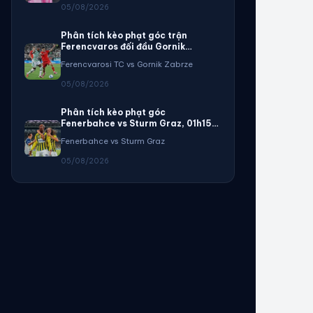
05/08/2026
Phân tích kèo phạt góc trận
Ferencvaros đối đầu Gornik
Zabrze, 01h15 ngày 06/08
Ferencvarosi TC vs Gornik Zabrze
05/08/2026
Phân tích kèo phạt góc
Fenerbahce vs Sturm Graz, 01h15
ngày 06/08
Fenerbahce vs Sturm Graz
05/08/2026