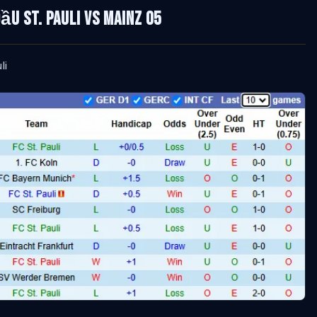
u St. Pauli vs Mainz 05
li