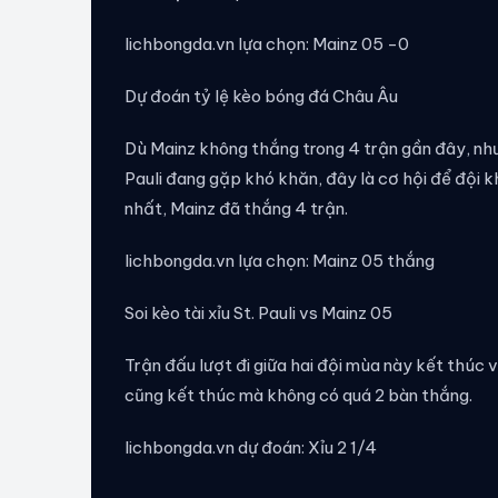
lichbongda.vn lựa chọn: Mainz 05 -0
Dự đoán tỷ lệ kèo bóng đá Châu Âu
Dù Mainz không thắng trong 4 trận gần đây, như
Pauli đang gặp khó khăn, đây là cơ hội để đội kh
nhất, Mainz đã thắng 4 trận.
lichbongda.vn lựa chọn: Mainz 05 thắng
Soi kèo tài xỉu St. Pauli vs Mainz 05
Trận đấu lượt đi giữa hai đội mùa này kết thúc
cũng kết thúc mà không có quá 2 bàn thắng.
lichbongda.vn dự đoán: Xỉu 2 1/4