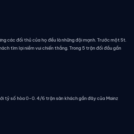
ng các đối thủ của họ đều là những đội mạnh. Trước một St.
ách tìm lại niềm vui chiến thắng. Trong 5 trận đối đầu gần
 với tỷ số hòa 0-0. 4/6 trận sân khách gần đây của Mainz