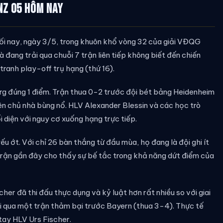
nz 05 hôm nay
 tối nay, ngày 3/5, trong khuôn khổ vòng 32 của giải VĐQG
đang trải qua chuỗi 7 trận liên tiếp không biết đến chiến
 tranh play-off trụ hạng (thứ 16).
sburg đúng 1 điểm. Trận thua 0-2 trước đội bét bảng Heidenheim
ên chủ nhà bùng nổ. HLV Alexander Blessin và các học trò
 diện với nguy cơ xuống hạng trực tiếp.
u ớt. Với chỉ 26 bàn thắng từ đầu mùa, họ đang là đội ghi ít
 trận gần đây cho thấy sự bế tắc trong khả năng dứt điểm của
her đã thi đấu thực dụng và kỷ luật hơn rất nhiều so với giai
 qua một trận thảm bại trước Bayern (thua 3-4). Thực tế
tay HLV Urs Fischer.