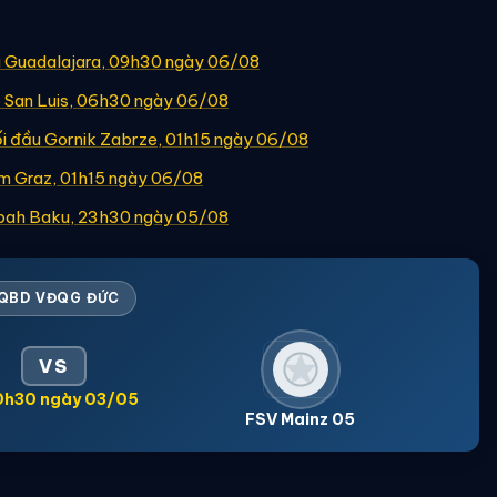
u Guadalajara, 09h30 ngày 06/08
p San Luis, 06h30 ngày 06/08
ối đầu Gornik Zabrze, 01h15 ngày 06/08
rm Graz, 01h15 ngày 06/08
abah Baku, 23h30 ngày 05/08
QBD VĐQG ĐỨC
VS
0h30 ngày 03/05
FSV Mainz 05