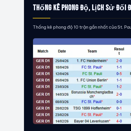
Thống kê phong độ, lịch sử đối đầ
Thống kê phong độ 10 trận gần nhất của St. Pau