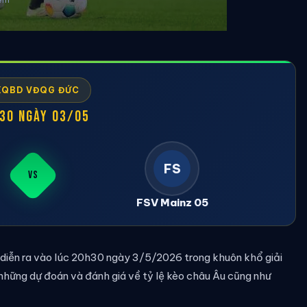
KQBD VĐQG ĐỨC
30 ngày 03/05
FS
VS
FSV Mainz 05
ẽ diễn ra vào lúc 20h30 ngày 3/5/2026 trong khuôn khổ giải
hững dự đoán và đánh giá về tỷ lệ kèo châu Âu cũng như