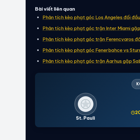
Bài viết liên quan
Phân tích kèo phạt góc Los Angeles đối đầ
Phân tích kèo phạt góc trận Inter Miami gặ
Phân tích kèo phạt góc trận Ferencvaros đ
Phân tích kèo phạt góc Fenerbahce vs Stu
Phân tích kèo phạt góc trận Aarhus gặp S
K
2
St. Pauli