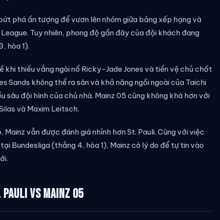
ự bứt phá ấn tượng để vươn lên nhóm giữa bảng xếp hạng và
 League. Tuy nhiên, phong độ gần đây của đội khách đang
, hòa 1).
 nề khi thiếu vắng ngòi nổ Ricky-Jade Jones và tiền vệ chủ chốt
s Sands không thể ra sân và khả năng ngồi ngoài của Taichi
ều sâu đội hình của chủ nhà. Mainz 05 cũng không khá hơn với
ilas và Maxim Leitsch.
ó, Mainz vẫn được đánh giá nhỉnh hơn St. Pauli. Cùng với việc
 tại Bundesliga (thắng 4, hòa 1), Mainz có lý do để tự tin vào
ới.
 Pauli vs Mainz 05