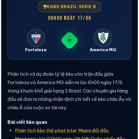
KQBD BRAZIL SERIE B
06h00 ngày 17/06
VS
Fortaleza
America MG
Phân tích và dự đoán tỷ lệ kèo cho trận đấu giữa
Fortaleza và America MG diễn ra lúc 6h00 ngày 17/6
trong khuôn khổ giải hạng 2 Brazil. Các chuyên gia hàng
đầu sẽ đưa ra những nhận định chi tiết về kèo châu Âu và
châu Á của cuộc so tài này.
Bài viết liên quan
Phân tích kèo thẻ phạt Inter Miami đối đầu
Monterrey lúc 07h00 ngày 09/08: Cuộc chiến đầy