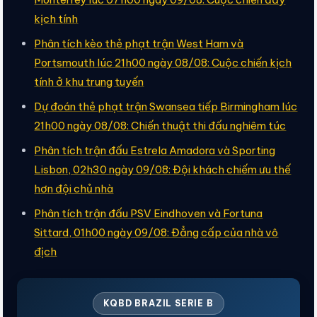
kịch tính
Phân tích kèo thẻ phạt trận West Ham và
Portsmouth lúc 21h00 ngày 08/08: Cuộc chiến kịch
tính ở khu trung tuyến
Dự đoán thẻ phạt trận Swansea tiếp Birmingham lúc
21h00 ngày 08/08: Chiến thuật thi đấu nghiêm túc
Phân tích trận đấu Estrela Amadora và Sporting
Lisbon, 02h30 ngày 09/08: Đội khách chiếm ưu thế
hơn đội chủ nhà
Phân tích trận đấu PSV Eindhoven và Fortuna
Sittard, 01h00 ngày 09/08: Đẳng cấp của nhà vô
địch
KQBD BRAZIL SERIE B