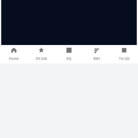
Home
DS Giải
KQ
BXH
Tin tức
TIN TỨC