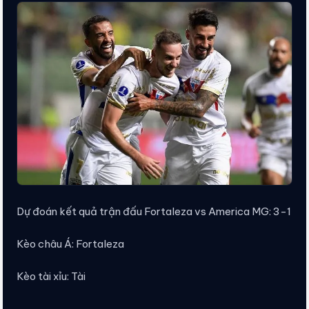
Dự đoán kết quả trận đấu Fortaleza vs America MG: 3-1
Kèo châu Á: Fortaleza
Kèo tài xỉu: Tài