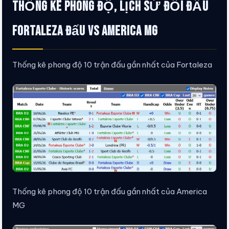
THỐNG KÊ PHONG ĐỘ, LỊCH SỬ ĐỐI ĐẦU
Fortaleza đấu vs America MG
Thống kê phong độ 10 trận đấu gần nhất của Fortaleza
Thống kê phong độ 10 trận đấu gần nhất của America
MG