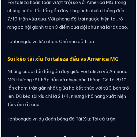
Fortaleza hoàn toàn vượt trội so với America MG trong
những cuộc đối đầu gần đây khi giành chiến thắng đến
7/10 trận vừa qua. Với phong độ trái ngược hiện tại, rõ
ràng cơ hội giành trọn 3 điểm của đội chủ nhà là rất cao.
lichbongda.vn lựa chọn: Chủ nhà cả trận
Soi kèo tài xỉu Fortaleza đấu vs America MG
Những cuộc đối đầu gần đây giữa Fortaleza và America
MG thường rất hấp dẫn và nhiều bàn thắng. Có tới 8/10
lần chạm trán gần nhất giữa họ kết thúc với từ 3 bàn trở
lên. Dù kèo tài xỉu chỉ là 2 1/4, nhưng khả năng xuất hiện
tài vẫn rất cao.
lichbongda.vn dự đoán bóng đá Tài Xỉu: Tài cả trận