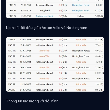
Lịch sử đối đầu giữa Aston Villa và Nottingham
Thông tin lực lượng và đội hình