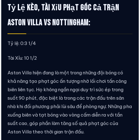
Tỷ lệ kèo, tài xỉu phạt góc cả trận
Aston Villa vs Nottingham:
Tỷ lệ: 0:3 1/4
Tài Xỉu: 10 1/2
Aston Villa hiện đang là một trong những đội bóng có
khả năng tạo phạt góc ấn tượng nhờ lối chơi tấn công
biên liên tục. Họ không ngần ngại duy trì sức ép trong
suốt 90 phút, đặc biệt là trong các trận đấu trên sân
nhà khi đối phương phải lùi sâu để phòng ngự. Những pha
xuống biên và tạt bóng vào vòng cấm diễn ra với tần
suất cao, góp phần làm tăng số quả phạt góc của
Aston Villa theo thời gian trận đấu.