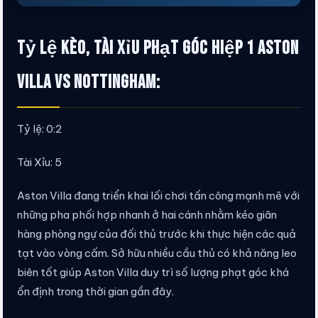
Tỷ lệ kèo, tài xỉu phạt góc Hiệp 1 Aston
Villa vs Nottingham:
Tỷ lệ: 0:2
Tài Xỉu: 5
Aston Villa đang triển khai lối chơi tấn công mạnh mẽ với
những pha phối hợp nhanh ở hai cánh nhằm kéo giãn
hàng phòng ngự của đối thủ trước khi thực hiện các quả
tạt vào vòng cấm. Sở hữu nhiều cầu thủ có khả năng leo
biên tốt giúp Aston Villa duy trì số lượng phạt góc khá
ổn định trong thời gian gần đây.