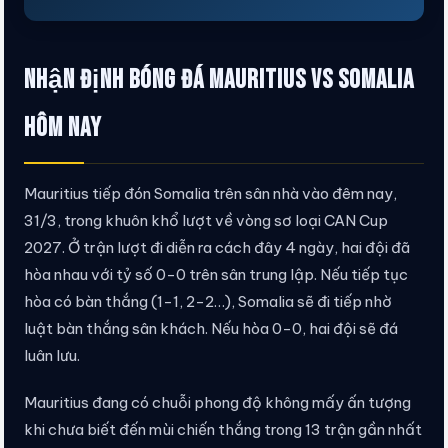
Nhận định bóng đá Mauritius vs Somalia
hôm nay
Mauritius tiếp đón Somalia trên sân nhà vào đêm nay,
31/3, trong khuôn khổ lượt về vòng sơ loại CAN Cup
2027. Ở trận lượt đi diễn ra cách đây 4 ngày, hai đội đã
hòa nhau với tỷ số 0-0 trên sân trung lập. Nếu tiếp tục
hòa có bàn thắng (1-1, 2-2…), Somalia sẽ đi tiếp nhờ
luật bàn thắng sân khách. Nếu hòa 0-0, hai đội sẽ đá
luân lưu.
Mauritius đang có chuỗi phong độ không mấy ấn tượng
khi chưa biết đến mùi chiến thắng trong 13 trận gần nhất