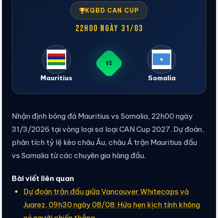
KQBD CAN CUP
22h00 ngày 31/03
VS
Mauritius
Somalia
Nhận định bóng đá Mauritius vs Somalia, 22h00 ngày
31/3/2026 tại vòng loại sơ loại CAN Cup 2027. Dự đoán,
phân tích tỷ lệ kèo châu Âu, châu Á trận Mauritius đấu
vs Somalia từ các chuyên gia hàng đầu.
Bài viết liên quan
Dự đoán trận đấu giữa Vancouver Whitecaps và
Juarez, 09h30 ngày 08/08: Hứa hẹn kịch tính không
có người chiến thắng