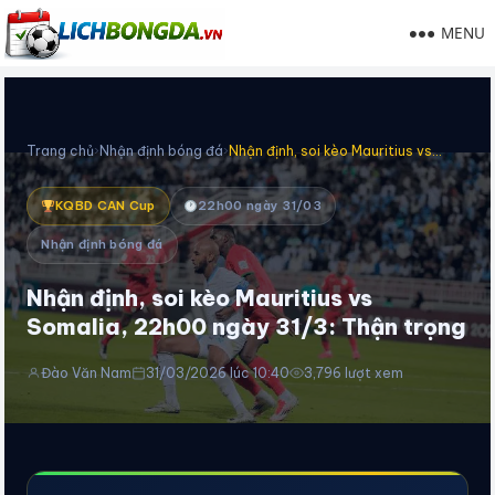
MENU
Trang chủ
›
Nhận định bóng đá
›
Nhận định, soi kèo Mauritius vs…
KQBD CAN Cup
22h00 ngày 31/03
Nhận định bóng đá
Nhận định, soi kèo Mauritius vs
Somalia, 22h00 ngày 31/3: Thận trọng
Đào Văn Nam
31/03/2026 lúc 10:40
3,796 lượt xem