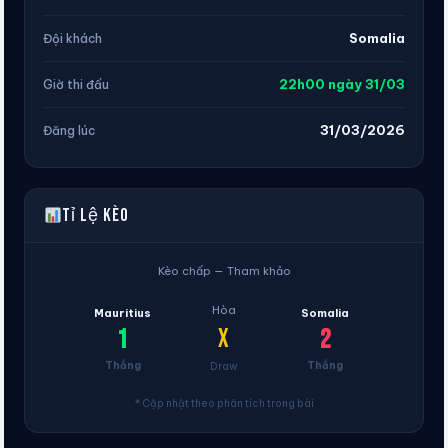
Somalia
Đội khách
22h00 ngày 31/03
Giờ thi đấu
31/03/2026
Đăng lúc
Tỉ lệ kèo
Kèo chấp — Tham khảo
Hòa
Mauritius
Somalia
X
1
2
Thắng
Thắng
Draw
* Cập nhật theo phân tích trong bài