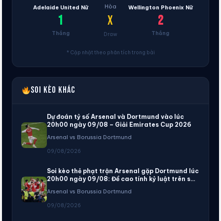
Hòa
Adelaide United Nữ
Wellington Phoenix Nữ
X
1
2
Thắng
Thắng
Draw
* Cập nhật theo phân tích trong bài
Soi kèo khác
Dự đoán tỷ số Arsenal và Dortmund vào lúc
20h00 ngày 09/08 – Giải Emirates Cup 2026
Arsenal vs Borussia Dortmund
09/08/2026
Soi kèo thẻ phạt trận Arsenal gặp Dortmund lúc
20h00 ngày 09/08: Đề cao tính kỷ luật trên sân
cỏ
Arsenal vs Borussia Dortmund
09/08/2026