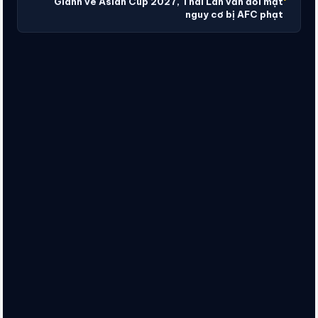
Giành vé Asian Cup 2027, Thái Lan vẫn đối mặt
nguy cơ bị AFC phạt