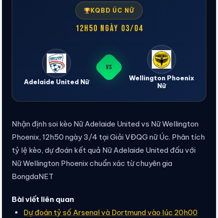
KQBD ÚC NỮ
12h50 ngày 03/04
VS
Wellington Phoenix
Adelaide United Nữ
Nữ
Nhận định soi kèo Nữ Adelaide United vs Nữ Wellington
Phoenix, 12h50 ngày 3/4 tại Giải VĐQG nữ Úc. Phân tích
tỷ lệ kèo, dự đoán kết quả Nữ Adelaide United đấu với
Nữ Wellington Phoenix chuẩn xác từ chuyên gia
BongdaNET
Bài viết liên quan
Dự đoán tỷ số Arsenal và Dortmund vào lúc 20h00