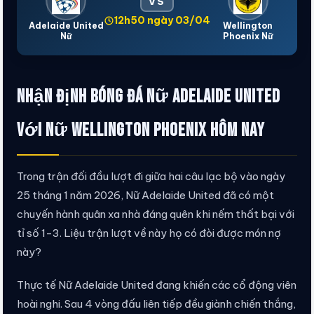
VS
12h50 ngày 03/04
Adelaide United
Wellington
Nữ
Phoenix Nữ
Nhận định bóng đá Nữ Adelaide United
với Nữ Wellington Phoenix hôm nay
Trong trận đối đầu lượt đi giữa hai câu lạc bộ vào ngày
25 tháng 1 năm 2026, Nữ Adelaide United đã có một
chuyến hành quân xa nhà đáng quên khi nếm thất bại với
tỉ số 1-3. Liệu trận lượt về này họ có đòi được món nợ
này?
Thực tế Nữ Adelaide United đang khiến các cổ động viên
hoài nghi. Sau 4 vòng đấu liên tiếp đều giành chiến thắng,