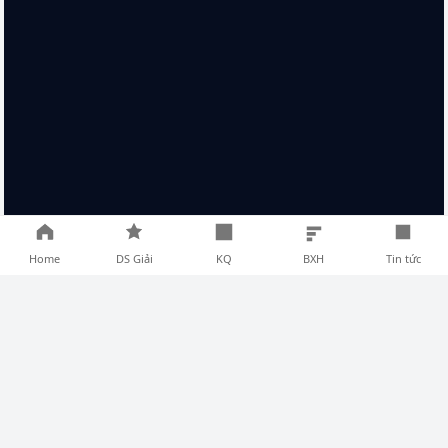
Home
DS Giải
KQ
BXH
Tin tức
TIN TỨC