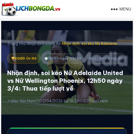
MENU
Trang chủ
›
Nhận định bóng đá
›
Nhận định, soi kèo Nữ Adelaide…
KQBD Úc Nữ
12h50 ngày 03/04
Nhận định bóng đá
Nhận định, soi kèo Nữ Adelaide United
vs Nữ Wellington Phoenix, 12h50 ngày
3/4: Thua tiếp lượt về
Đào Văn Nam
02/04/2026 lúc 16:25
2,171 lượt xem