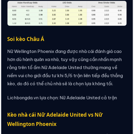
Soi kèo Châu Á
Nữ Wellington Phoenix đang được nhà cái đánh giá cao
hơn dù hành quân xa nhà, tuy vậy cũng cần nhấn mạnh
rằng trên tổ ấm Nữ Adelaide United thường mang về
niềm vui cho giới đầu tư khi 5/6 trận liên tiếp đều thắng
kèo, do đó có thể chủ nhà sẽ là chọn lựa không tồi.
Lichbongda.vn lựa chọn: Nữ Adelaide United cả trận
Kèo nhà cái Nữ Adelaide United vs Nữ
Wellington Phoenix