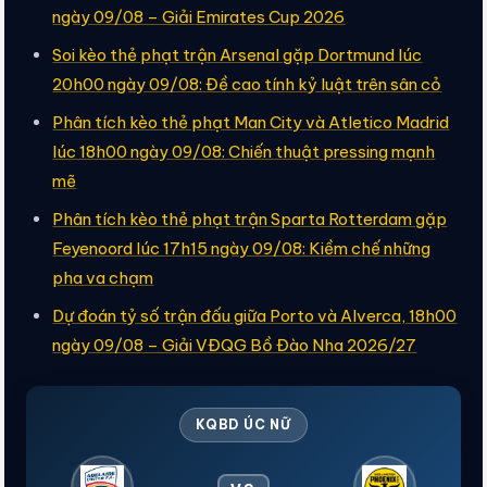
ngày 09/08 – Giải Emirates Cup 2026
Soi kèo thẻ phạt trận Arsenal gặp Dortmund lúc
20h00 ngày 09/08: Đề cao tính kỷ luật trên sân cỏ
Phân tích kèo thẻ phạt Man City và Atletico Madrid
lúc 18h00 ngày 09/08: Chiến thuật pressing mạnh
mẽ
Phân tích kèo thẻ phạt trận Sparta Rotterdam gặp
Feyenoord lúc 17h15 ngày 09/08: Kiềm chế những
pha va chạm
Dự đoán tỷ số trận đấu giữa Porto và Alverca, 18h00
ngày 09/08 – Giải VĐQG Bồ Đào Nha 2026/27
KQBD ÚC NỮ