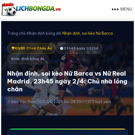
MENU
Trang chủ
›
Nhận định bóng đá
›
Nhận định, soi kèo Nữ Barca…
KQBD C1 nữ Châu Âu
23h45 ngày 02/04
Nhận định bóng đá
Nhận định, soi kèo Nữ Barca vs Nữ Real
Madrid, 23h45 ngày 2/4: Chủ nhà lỏng
chân
Đào Văn Nam
02/04/2026 lúc 08:55
1,973 lượt xem