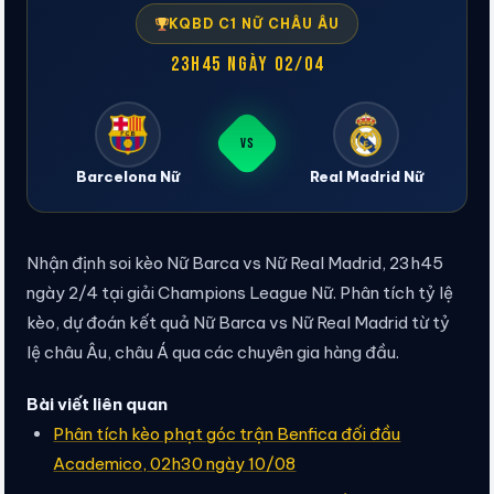
KQBD C1 NỮ CHÂU ÂU
23h45 ngày 02/04
VS
Barcelona Nữ
Real Madrid Nữ
Nhận định soi kèo Nữ Barca vs Nữ Real Madrid, 23h45
ngày 2/4 tại giải Champions League Nữ. Phân tích tỷ lệ
kèo, dự đoán kết quả Nữ Barca vs Nữ Real Madrid từ tỷ
lệ châu Âu, châu Á qua các chuyên gia hàng đầu.
Bài viết liên quan
Phân tích kèo phạt góc trận Benfica đối đầu
Academico, 02h30 ngày 10/08