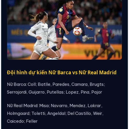
Đội hình dự kiến Nữ Barca vs Nữ Real Madrid
Nữ Barca: Coll; Batlle, Paredes, Camara, Brugts;
Serrajordi, Guijarro, Putellas; Lopez, Pina, Pajor
Nữ Real Madrid: Misa; Navarro, Mendez, Lakrar,
Holmgaard; Toletti, Angeldal; Del Castillo, Weir,
Caicedo; Feller