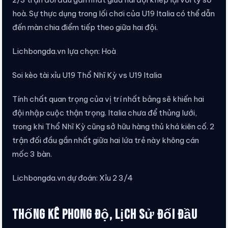
hoà. Sự thực dụng trong lối chơi của U19 Italia có thể dẫn
đến màn chia điểm tiếp theo giữa hai đội.
Lichbongda.vn lựa chọn: Hoà
Soi kèo tài xỉu U19 Thổ Nhĩ Kỳ vs U19 Italia
Tính chất quan trọng của vị trí nhất bảng sẽ khiến hai
đội nhập cuộc thận trọng. Italia chưa để thủng lưới,
trong khi Thổ Nhĩ Kỳ cũng sở hữu hàng thủ khá kiên cố. 2
trận đối đầu gần nhất giữa hai lứa trẻ này không cán
mốc 3 bàn.
Lichbongda.vn dự đoán: Xỉu 2 3/4
Thống kê phong độ, lịch sử đối đầu