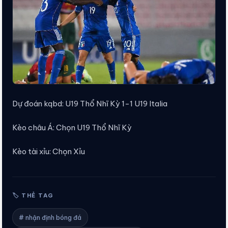
Dự đoán kqbd: U19 Thổ Nhĩ Kỳ 1-1 U19 Italia
Kèo châu Á: Chọn U19 Thổ Nhĩ Kỳ
Kèo tài xỉu: Chọn Xỉu
🏷 THẺ TAG
# nhận định bóng đá