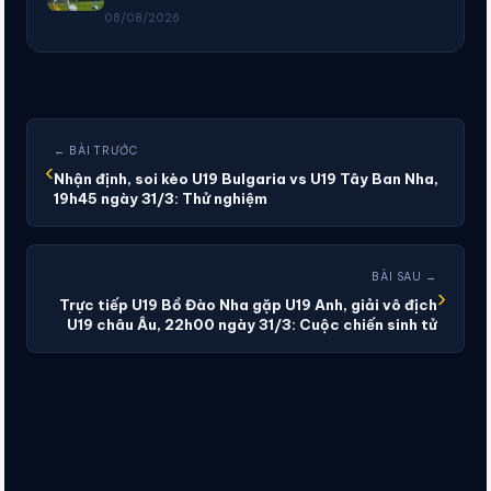
08/08/2026
← BÀI TRƯỚC
‹
Nhận định, soi kèo U19 Bulgaria vs U19 Tây Ban Nha,
19h45 ngày 31/3: Thử nghiệm
BÀI SAU →
›
Trực tiếp U19 Bồ Đào Nha gặp U19 Anh, giải vô địch
U19 châu Âu, 22h00 ngày 31/3: Cuộc chiến sinh tử