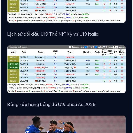
Lịch sử đối đầu U19 Thổ Nhĩ Kỳ vs U19 Italia
Bảng xếp hạng bóng đá U19 châu Âu 2026