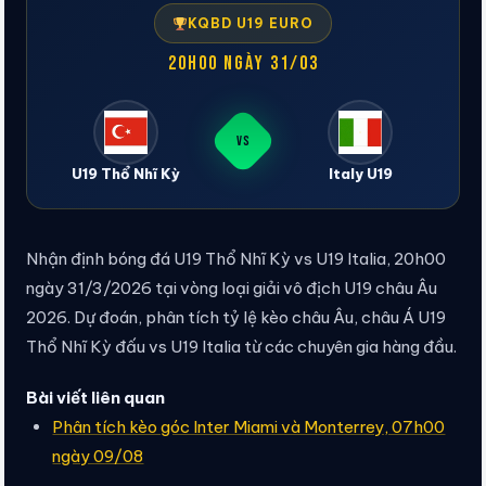
KQBD U19 EURO
20h00 ngày 31/03
VS
U19 Thổ Nhĩ Kỳ
Italy U19
Nhận định bóng đá U19 Thổ Nhĩ Kỳ vs U19 Italia, 20h00
ngày 31/3/2026 tại vòng loại giải vô địch U19 châu Âu
2026. Dự đoán, phân tích tỷ lệ kèo châu Âu, châu Á U19
Thổ Nhĩ Kỳ đấu vs U19 Italia từ các chuyên gia hàng đầu.
Bài viết liên quan
Phân tích kèo góc Inter Miami và Monterrey, 07h00
ngày 09/08