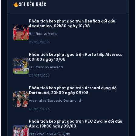
Soi kèo khác
Phân tích kèo phạt góc trận Benfica đối đầu
Academico, 02h30 ngày 10/08
Benfica vs Viseu
09/08/2026
Phân tích kèo phạt góc trận Porto tiếp Alverca,
00h00 ngày 10/08
FC Porto vs Alverca
09/08/2026
Phân tích kèo phạt góc trận Arsenal đụng độ
Dortmund, 20h00 ngày 09/08
Arsenal vs Borussia Dortmund
09/08/2026
Phân tích kèo phạt góc trận PEC Zwolle đối đầu
Ajax, 19h30 ngày 09/08
PEC Zwolle vs AFC Ajax