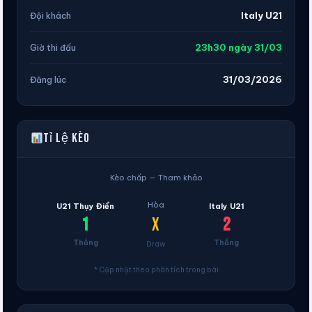
Italy U21
Đội khách
23h30 ngày 31/03
Giờ thi đấu
31/03/2026
Đăng lúc
Tỉ lệ kèo
Kèo chấp — Tham khảo
Hòa
U21 Thụy Điển
Italy U21
X
1
2
Thắng
Thắng
Draw
* Cập nhật theo phân tích trong bài