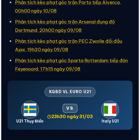
Phân tích kèo phạt góc trận Porto tiếp Alverca,
00h00 ngày 10/08
Phân tích kèo phạt góc trận Arsenal đụng độ
Dortmund, 20h00 ngày 09/08
Phân tích kèo phạt góc trận PEC Zwolle đối đầu
Ajax, 19h30 ngày 09/08
Phân tích kèo phạt góc Sparta Rotterdam tiếp đón
Feyenoord, 17h15 ngày 09/08
KQBD VL EURO U21
VS
23h30 ngày 31/03
U21 Thụy Điển
Italy U21