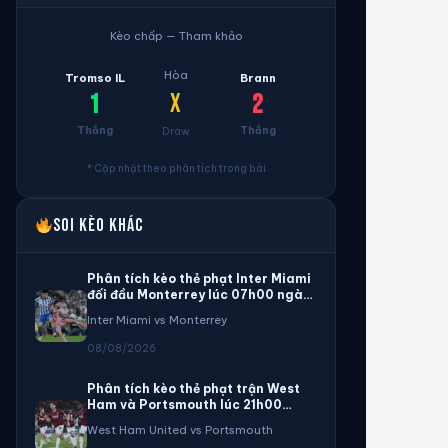
Kèo chấp — Tham khảo
Hòa
Tromso IL
Brann
X
1
2
Thắng
Thắng
Draw
* Cập nhật theo phân tích trong bài
Soi kèo khác
Phân tích kèo thẻ phạt Inter Miami
đối đầu Monterrey lúc 07h00 ngày
09/08: Cuộc chiến đầy kịch tính
Inter Miami vs Monterrey
08/08/2026
Phân tích kèo thẻ phạt trận West
Ham và Portsmouth lúc 21h00
ngày 08/08: Cuộc chiến kịch tính ở
West Ham United vs Portsmouth
khu trung tuyến