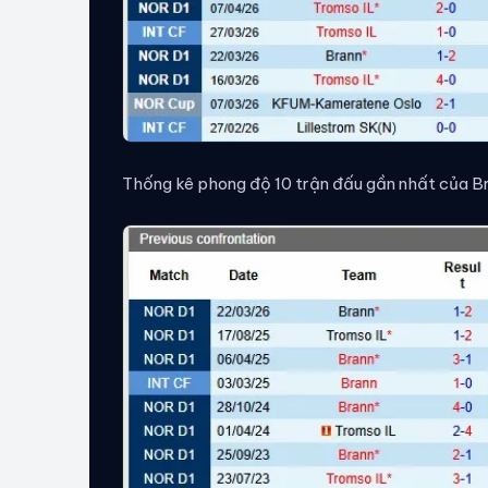
Thống kê phong độ 10 trận đấu gần nhất của B