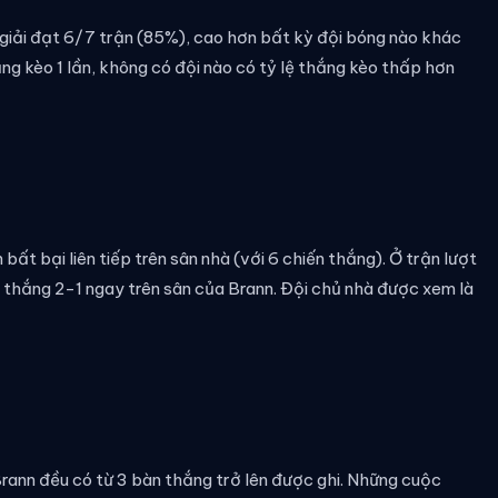
giải đạt 6/7 trận (85%), cao hơn bất kỳ đội bóng nào khác
ắng kèo 1 lần, không có đội nào có tỷ lệ thắng kèo thấp hơn
ất bại liên tiếp trên sân nhà (với 6 chiến thắng). Ở trận lượt
n thắng 2-1 ngay trên sân của Brann. Đội chủ nhà được xem là
rann đều có từ 3 bàn thắng trở lên được ghi. Những cuộc