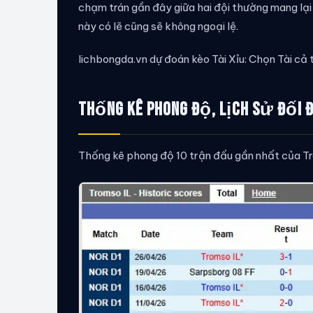
chạm trán gần đây giữa hai đội thường mang lại
này có lẽ cũng sẽ không ngoại lệ.
lichbongda.vn dự đoán kèo Tài Xỉu: Chọn Tài cả 
Thống kê phong độ, lịch sử đối 
Thống kê phong độ 10 trận đấu gần nhất của T