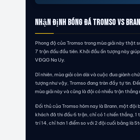
Nhận định bóng đá Tromso vs Bra
Phong độ của Tromso trong mùa giải này thật sự
7 trận đấu đầu tiên. Khởi đầu ấn tượng này giúp
VĐQG Na Uy.
Dĩ nhiên, mùa giải còn dài và cuộc đua giành chứ
tượng như vậy, Tromso đang tràn đầy tự tin. Đến
mùa giải này và cũng là đội có nhiều trận thắng 
Đối thủ của Tromso hôm nay là Brann, một đội b
khách đã thi đấu 6 trận, chỉ có 1 chiến thắng, 1 
trí 14, chỉ hơn 1 điểm so với 2 đội cuối bảng là S