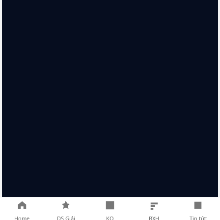
Home
DS Giải
KQ
BXH
Tin tức