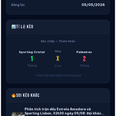
05/05/2026
Đăng lúc
Tỉ lệ kèo
Kèo chấp — Tham khảo
Hòa
Sporting Cristal
Palmeiras
X
1
2
Thắng
Thắng
Draw
* Cập nhật theo phân tích trong bài
Soi kèo khác
Phân tích trận đấu Estrela Amadora và
Sporting Lisbon, 02h30 ngày 09/08: Đội khách