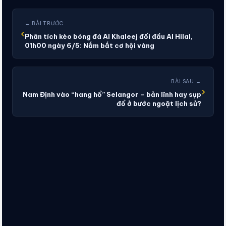
← BÀI TRƯỚC
‹
Phân tích kèo bóng đá Al Khaleej đối đầu Al Hilal,
01h00 ngày 6/5: Nắm bắt cơ hội vàng
BÀI SAU →
›
Nam Định vào “hang hổ” Selangor – bản lĩnh hay sụp
đổ ở bước ngoặt lịch sử?