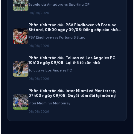
chiếm ưu thế hơn đội chủ nhà
Estrela da Amadora vs Sporting CP
08/08/2026
Phân tích trận đấu PSV Eindhoven và Fortuna
Sittard, 01h00 ngày 09/08: Đẳng cấp của nhà
vô địch
PSV Eindhoven vs Fortuna Sittard
08/08/2026
Phân tích trận đấu Toluca và Los Angeles FC,
10h10 ngày 09/08: Lợi thế từ sân nhà
Toluca vs Los Angeles FC
08/08/2026
Phân tích trận đấu Inter Miami và Monterrey,
07h00 ngày 09/08: Quyết tâm đòi lại món nợ
Inter Miami vs Monterrey
08/08/2026