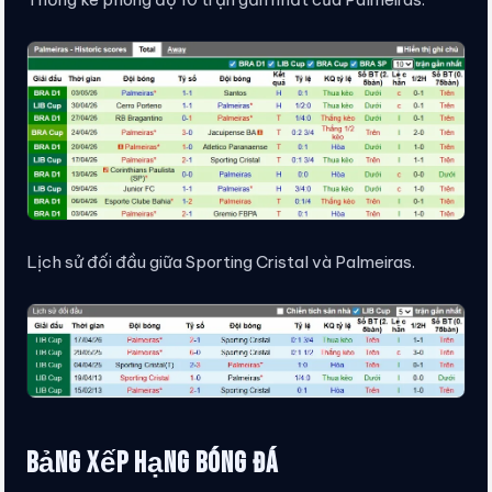
Lịch sử đối đầu giữa Sporting Cristal và Palmeiras.
Bảng xếp hạng bóng đá