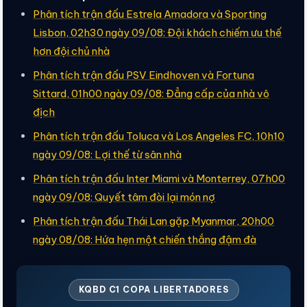
Phân tích trận đấu Estrela Amadora và Sporting
Lisbon, 02h30 ngày 09/08: Đội khách chiếm ưu thế
hơn đội chủ nhà
Phân tích trận đấu PSV Eindhoven và Fortuna
Sittard, 01h00 ngày 09/08: Đẳng cấp của nhà vô
địch
Phân tích trận đấu Toluca và Los Angeles FC, 10h10
ngày 09/08: Lợi thế từ sân nhà
Phân tích trận đấu Inter Miami và Monterrey, 07h00
ngày 09/08: Quyết tâm đòi lại món nợ
Phân tích trận đấu Thái Lan gặp Myanmar, 20h00
ngày 08/08: Hứa hẹn một chiến thắng đậm đà
KQBD C1 COPA LIBERTADORES