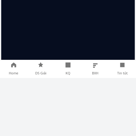
Home
DS Giải
KQ
BXH
Tin tức
TIN TỨC