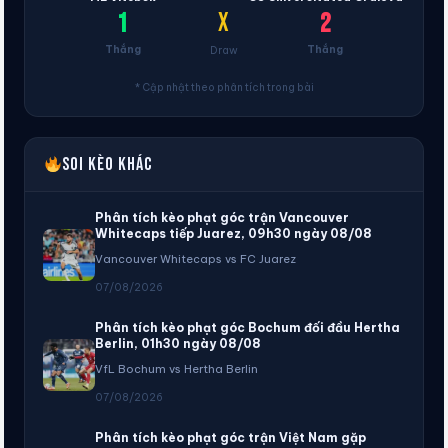
X
1
2
Thắng
Thắng
Draw
* Cập nhật theo phân tích trong bài
Soi kèo khác
Phân tích kèo phạt góc trận Vancouver
Whitecaps tiếp Juarez, 09h30 ngày 08/08
Vancouver Whitecaps vs FC Juarez
07/08/2026
Phân tích kèo phạt góc Bochum đối đầu Hertha
Berlin, 01h30 ngày 08/08
VfL Bochum vs Hertha Berlin
07/08/2026
Phân tích kèo phạt góc trận Việt Nam gặp