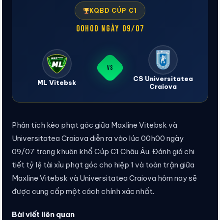
KQBD CÚP C1
00h00 ngày 09/07
VS
CS Universitatea
ML Vitebsk
Craiova
Phân tích kèo phạt góc giữa Maxline Vitebsk và
Universitatea Craiova diễn ra vào lúc 00h00 ngày
09/07 trong khuôn khổ Cúp C1 Châu Âu. Đánh giá chi
tiết tỷ lệ tài xỉu phạt góc cho hiệp 1 và toàn trận giữa
Maxline Vitebsk và Universitatea Craiova hôm nay sẽ
được cung cấp một cách chính xác nhất.
Bài viết liên quan