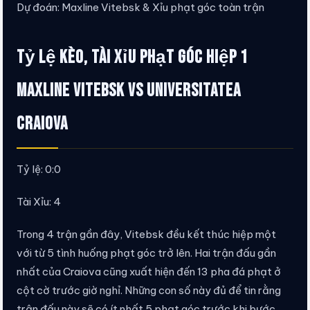
Dự đoán: Maxline Vitebsk & Xỉu phạt góc toàn trận
Tỷ lệ kèo, tài xỉu phạt góc hiệp 1
Maxline Vitebsk vs Universitatea
Craiova
Tỷ lệ: 0:0
Tài Xỉu: 4
Trong 4 trận gần đây, Vitebsk đều kết thúc hiệp một
với từ 5 tình huống phạt góc trở lên. Hai trận đấu gần
nhất của Craiova cũng xuất hiện đến 13 pha đá phạt ở
cột cờ trước giờ nghỉ. Những con số này đủ để tin rằng
trận đấu này sẽ có ít nhất 5 phạt góc trước khi bước