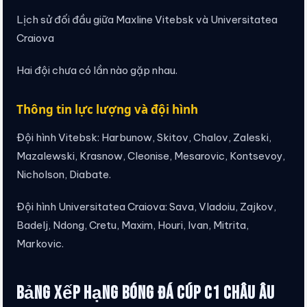
Lịch sử đối đầu giữa Maxline Vitebsk và Universitatea
Craiova
Hai đội chưa có lần nào gặp nhau.
Thông tin lực lượng và đội hình
Đội hình Vitebsk: Harbunow, Skitov, Chalov, Zaleski,
Mazalewski, Krasnow, Cleonise, Mesarovic, Kontsevoy,
Nicholson, Diabate.
Đội hình Universitatea Craiova: Sava, Vladoiu, Zajkov,
Badelj, Ndong, Cretu, Maxim, Houri, Ivan, Mitrita,
Markovic.
Bảng xếp hạng bóng đá cúp C1 Châu Âu