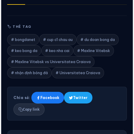
🏷 THẺ TAG
# bongdanet
# cup c1 chau au
# du doan bong da
# keo bong da
# keo nha cai
# Maxline Vitebsk
# Maxline Vitebsk vs Universitatea Craiova
# nhận định bóng đá
# Universitatea Craiova
Chia sẻ:
Facebook
Twitter
Copy link