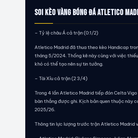
Soi kèo vàng bóng đá Atletico Mad
– Tỷ lệ châu Á cả trận (0:1/2)
Atletico Madrid đã thua theo kèo Handicap tron
tháng 5/2024. Thống kê này cùng với việc thiế
khó có thể tạo nên sự tin tưởng.
– Tài Xỉu cả trận (2 3/4)
Trong 4 lần Atletico Madrid tiếp đón Celta Vigo
bàn thắng được ghi. Kịch bản quen thuộc này có
2025/26.
Thông tin lực lượng trước trận Atletico Madrid 