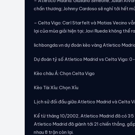
– Atletico Madrid: Giuliano Simeone, Julian Alv
chấn thương; Johnny Cardoso sẽ nghỉ tới hết m
– Celta Vigo: Carl Starfelt và Matias Vecino v
lại của mùa giải hiện tại; Javi Rueda không thể r
lichbongda.vn dự đoán kèo vàng Atletico Madrid
Dự đoán tỷ số Atletico Madrid vs Celta Vigo: 0-
Kèo châu Á: Chọn Celta Vigo
Kèo Tài Xỉu: Chọn Xỉu
Lịch sử đối đầu giữa Atletico Madrid và Celta V
Kể từ tháng 10/2002, Atletico Madrid đã có 35 
Atletico Madrid đã giành tới 21 chiến thắng, gấp
nhau 8 trận còn lại.