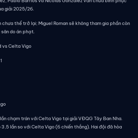
arez, Pablo Barrios và Nicolas Gonzalez vẫn chưa bình phục
ùa giải 2025/26.
ẫn chưa thể trở lại; Miguel Roman sẽ không tham gia phần còn
a sân do án phạt.
 vs Celta Vigo
1
igo
lần chạm trán với Celta Vigo tại giải VĐQG Tây Ban Nha.
 3,5 lần so với Celta Vigo (6 chiến thắng). Hai đội đã hòa