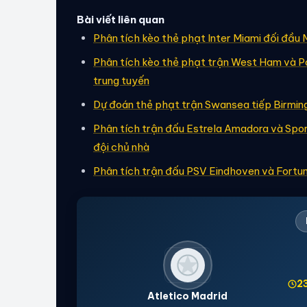
Bài viết liên quan
Phân tích kèo thẻ phạt Inter Miami đối đầu
Phân tích kèo thẻ phạt trận West Ham và P
trung tuyến
Dự đoán thẻ phạt trận Swansea tiếp Birmin
Phân tích trận đấu Estrela Amadora và Spo
đội chủ nhà
Phân tích trận đấu PSV Eindhoven và Fortu
2
Atletico Madrid