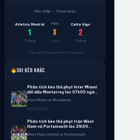
Kèo chấp — Tham khảo
Hòa
Atletico Madrid
Celta Vigo
X
1
2
Thắng
Thắng
Draw
* Cập nhật theo phân tích trong bài
Soi kèo khác
Phân tích kèo thẻ phạt Inter Miami
đối đầu Monterrey lúc 07h00 ngày
09/08: Cuộc chiến đầy kịch tính
Inter Miami vs Monterrey
08/08/2026
Phân tích kèo thẻ phạt trận West
Ham và Portsmouth lúc 21h00
ngày 08/08: Cuộc chiến kịch tính ở
West Ham United vs Portsmouth
khu trung tuyến