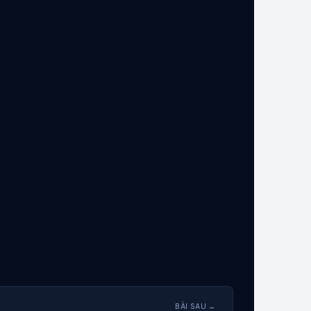
BÀI SAU →