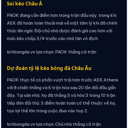
Soi kèo Châu Á
PAOK đang cần điểm hơn trong trận đấu này, trong khi
AEK đã hoàn toàn thoải mái về mặt tâm lý khi đã chính
thức lên ngôi. Đội chủ nhà được đánh giá cao hơn với
mức kèo chấp 3/4 trước các nhà tân vô địch.
lichbongda.vn lựa chọn: PAOK thắng cả trận
Dự đoán tỷ lệ kèo bóng đá Châu Âu
PAOK thực tế có phần vượt trội hơn trước AEK Athens
với 8 chiến thắng và 6 trận hòa sau 20 lần đối đầu gần
đây. Tại sân nhà, họ đã thắng 5 và hòa 3 trong 10 trận
tiếp đón đối thủ. 3 điểm hoàn toàn có thể thuộc về họ,
tạo lợi thế lớn trong cuộc đua vào top 2.
lichbongda.vn lựa chọn: Chủ nhà thắng cả trận