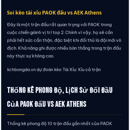
Soi kèo tài xỉu PAOK đấu vs AEK Athens
Đây là một trận đấu rất quan trọng với PAOK trong
cuộc chiến giành vị trí top 2. Chính vì vậy, họ sẽ cần
phải hết sức cẩn thận, đặc biệt khi đối thủ là đội mới vô
địch. Khả năng ghi được nhiều bàn thắng trong trận đấu
này thực sự không cao.
lichbongda.vn dự đoán kèo Tài Xỉu: Xỉu cả trận
Thống kê phong độ, lịch sử đối đầu
của PAOK đấu vs AEK Athens
Thống kê phong độ 10 trận đấu gần nhất của PAOK