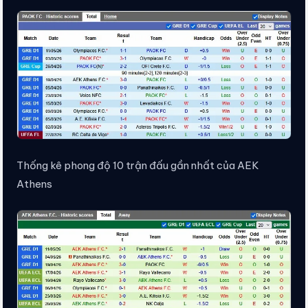
Thống kê phong độ 10 trận đấu gần nhất của AEK
Athens