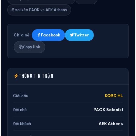
# soi kèo PAOK vs AEK Athens
Chia sẻ:
Facebook
Twitter
Copy link
Thông tin trận
KQBD HL
Giải đấu
PAOK Saloniki
Đội nhà
AEK Athens
Đội khách