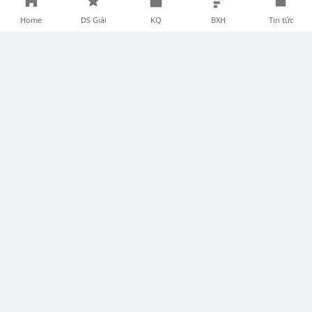
Home
DS Giải
KQ
BXH
Tin tức
TIN TỨC
Barca chưa say men chiến thắng đã phải nghĩ cho tương
lai
U17 Việt Nam nhận “cơn mưa thưởng” sau kỳ tích World
1
Cup