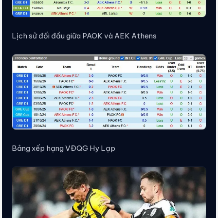
Lịch sử đối đầu giữa PAOK và AEK Athens
Bảng xếp hạng VĐQG Hy Lạp