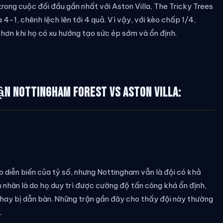
 trong cuộc đối đầu gần nhất với Aston Villa, The Tricky Trees
à 4-1, chênh lệch lên tới 4 quả. Vì vậy, với kèo chấp 1/4,
 hơn khi họ có xu hướng tạo sức ép sớm và ổn định.
ận Nottingham Forest vs Aston Villa:
o diễn biến của tỷ số, nhưng Nottingham vẫn là đội có khả
 nhân là do họ duy trì được cường độ tấn công khá ổn định,
hay bị dẫn bàn. Những trận gần đây cho thấy đội này thường
.