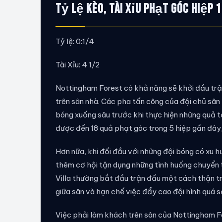
Tỷ lệ kèo, tài xỉu phạt góc Hiệp 
Tỷ lệ: 0:1/4
Tài Xỉu: 4 1/2
Nottingham Forest có khả năng sẽ khởi đầu trận
trên sân nhà. Các pha tấn công của đội chủ sân
bóng xuống sâu trước khi thực hiện những quả 
được đến 18 quả phạt góc trong 5 hiệp gần đây,
Hơn nữa, khi đối đầu với những đội bóng có xu 
thêm cơ hội tận dụng những tình huống chuyển 
Villa thường bắt đầu trận đấu một cách thận tr
giữa sân và hạn chế việc đẩy cao đội hình quá 
Việc phải làm khách trên sân của Nottingham Fo