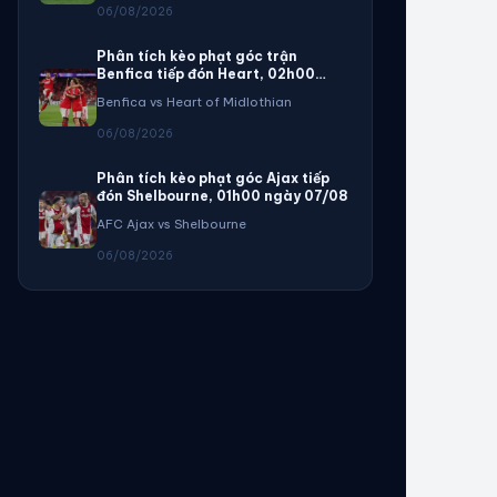
06/08/2026
Phân tích kèo phạt góc trận
Benfica tiếp đón Heart, 02h00
ngày 07/08
Benfica vs Heart of Midlothian
06/08/2026
Phân tích kèo phạt góc Ajax tiếp
đón Shelbourne, 01h00 ngày 07/08
AFC Ajax vs Shelbourne
06/08/2026