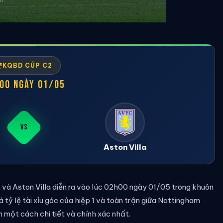
KQBD CÚP C2
00 ngày 01/05
VS
Aston Villa
và Aston Villa diễn ra vào lúc 02h00 ngày 01/05 trong khuôn
tỷ lệ tài xỉu góc của hiệp 1 và toàn trận giữa Nottingham
 một cách chi tiết và chính xác nhất.