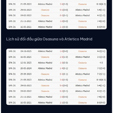
Lịch sử đối đầu giữa Osasuna và Atletico Madrid