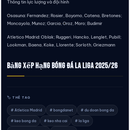
Thông tin lực lượng và đội hình
Osasuna: Fernandez; Rosier, Boyomo, Catena, Bretones;
Moncayola, Munoz; Garcia, Oroz, Moro; Budimir
Atletico Madrid: Oblak; Ruggeri, Hancko, Lenglet, Pubill;
Lookman, Baena, Koke, Llorente; Sorloth, Griezmann
Bảng xếp hạng bóng đá La Liga 2025/26
🏷 THẺ TAG
# Atletico Madrid
# bongdanet
# du doan bong da
# keo bong da
# keo nha cai
# la liga