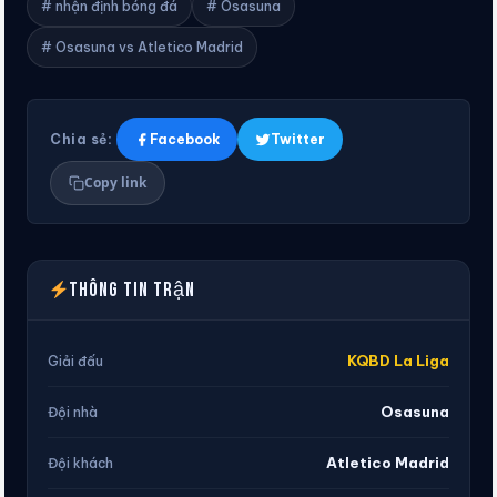
# nhận định bóng đá
# Osasuna
# Osasuna vs Atletico Madrid
Chia sẻ:
Facebook
Twitter
Copy link
Thông tin trận
KQBD La Liga
Giải đấu
Osasuna
Đội nhà
Atletico Madrid
Đội khách