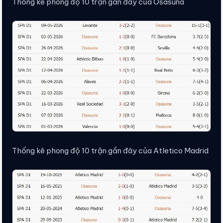
Thống kê phong độ 10 trận gần đây của Osasuna
Thống kê phong độ 10 trận gần đây của Atletico Madrid