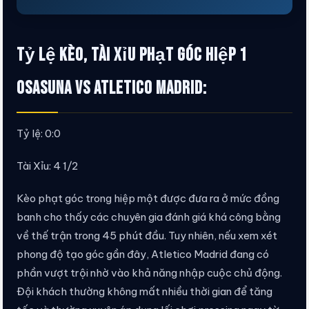
Tỷ lệ kèo, tài xỉu phạt góc Hiệp 1
Osasuna vs Atletico Madrid:
Tỷ lệ: 0:0
Tài Xỉu: 4 1/2
Kèo phạt góc trong hiệp một được đưa ra ở mức đồng
banh cho thấy các chuyên gia đánh giá khá công bằng
về thế trận trong 45 phút đầu. Tuy nhiên, nếu xem xét
phong độ tạo góc gần đây, Atletico Madrid đang có
phần vượt trội nhờ vào khả năng nhập cuộc chủ động.
Đội khách thường không mất nhiều thời gian để tăng