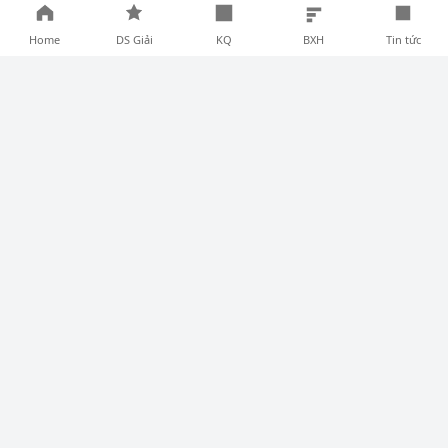
Home
DS Giải
KQ
BXH
Tin tức
TIN TỨC
Barca chưa say men chiến thắng đã phải nghĩ cho tương
lai
U17 Việt Nam nhận “cơn mưa thưởng” sau kỳ tích World
1