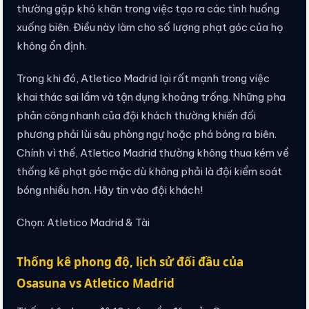
thường gặp khó khăn trong việc tạo ra các tình huống
xuống biên. Điều này làm cho số lượng phạt góc của họ
không ổn định.
Trong khi đó, Atletico Madrid lại rất mạnh trong việc
khai thác sai lầm và tận dụng khoảng trống. Những pha
phản công nhanh của đội khách thường khiến đối
phương phải lùi sâu phòng ngự hoặc phá bóng ra biên.
Chính vì thế, Atletico Madrid thường không thua kém về
thống kê phạt góc mặc dù không phải là đội kiểm soát
bóng nhiều hơn. Hãy tin vào đội khách!
Chọn: Atletico Madrid & Tài
Thống kê phong độ, lịch sử đối đầu của
Osasuna vs Atletico Madrid