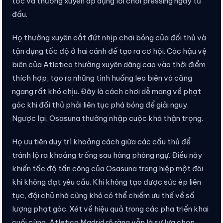
tốc và thường xuyên áp dụng lối chơi pressing ngay từ
đầu.
Họ thường xuyên cắt đứt nhịp chơi bóng của đối thủ và
tận dụng tốc độ ở hai cánh để tạo ra cơ hội. Các hậu vệ
biên của Atletico thường xuyên dâng cao vào thời điểm
thích hợp, tạo ra những tình huống leo biên và căng
ngang rất khó chịu. Đây là cách chơi dễ mang về phạt
góc khi đối thủ phải liên tục phá bóng để giải nguy.
Ngược lại, Osasuna thường nhập cuộc khá thận trọng.
Họ ưu tiên duy trì khoảng cách giữa các cầu thủ để
tránh lộ ra khoảng trống sau hàng phòng ngự. Điều này
khiến tốc độ tấn công của Osasuna trong hiệp một đôi
khi không đạt yêu cầu. Khi không tạo được sức ép liên
tục, đội chủ nhà cũng khó có thể chiếm ưu thế về số
lượng phạt góc. Xét về hiệu quả trong các pha triển khai
cuối cùng, Atletico Madrid rõ ràng vẫn là sự lựa chọn