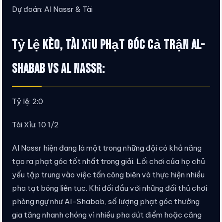
Dự đoán: Al Nassr & Tài
Tỷ lệ kèo, tài xỉu phạt góc cả trận Al-
Shabab vs Al Nassr:
Tỷ lệ: 2:0
Tài Xỉu: 10 1/2
Al Nassr hiện đang là một trong những đội có khả năng
tạo ra phạt góc tốt nhất trong giải. Lối chơi của họ chủ
yếu tập trung vào việc tấn công biên và thực hiện nhiều
pha tạt bóng liên tục. Khi đối đầu với những đối thủ chơi
phòng ngự như Al-Shabab, số lượng phạt góc thường
gia tăng nhanh chóng vì nhiều pha dứt điểm hoặc căng