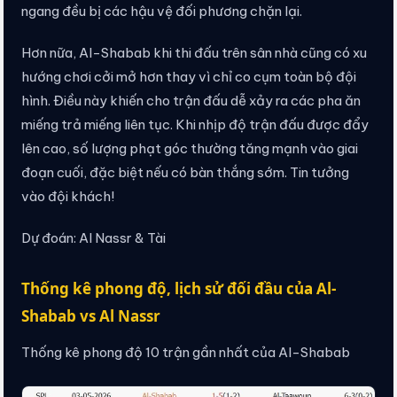
ngang đều bị các hậu vệ đối phương chặn lại.
Hơn nữa, Al-Shabab khi thi đấu trên sân nhà cũng có xu
hướng chơi cởi mở hơn thay vì chỉ co cụm toàn bộ đội
hình. Điều này khiến cho trận đấu dễ xảy ra các pha ăn
miếng trả miếng liên tục. Khi nhịp độ trận đấu được đẩy
lên cao, số lượng phạt góc thường tăng mạnh vào giai
đoạn cuối, đặc biệt nếu có bàn thắng sớm. Tin tưởng
vào đội khách!
Dự đoán: Al Nassr & Tài
Thống kê phong độ, lịch sử đối đầu của Al-
Shabab vs Al Nassr
Thống kê phong độ 10 trận gần nhất của Al-Shabab