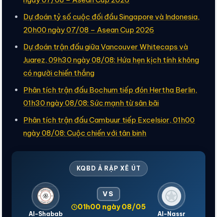
Dự đoán tỷ số cuộc đối đầu Singapore và Indonesia,
20h00 ngày 07/08 – Asean Cup 2026
Dự đoán trận đấu giữa Vancouver Whitecaps và
Juarez, 09h30 ngày 08/08: Hứa hẹn kịch tính không
có người chiến thắng
Phân tích trận đấu Bochum tiếp đón Hertha Berlin,
01h30 ngày 08/08: Sức mạnh từ sân bãi
Phân tích trận đấu Cambuur tiếp Excelsior, 01h00
ngày 08/08: Cuộc chiến với tân binh
KQBD Ả RẬP XÊ ÚT
VS
01h00 ngày 08/05
Al-Shabab
Al-Nassr