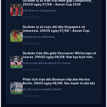
Dự đoán tỷ số trận Việt Nam gặp Campuchia,
20h00 ngày 07/08 – Asean Cup 2026
Việt Nam vs Campuchia
07/08/2026
Dự đoán tỷ số cuộc đối đầu Singapore và
Indonesia, 20h00 ngày 07/08 – Asean Cup
2026
Singapore vs Indonesia
07/08/2026
Dự đoán trận đấu giữa Vancouver Whitecaps và
Juarez, 09h30 ngày 08/08: Hứa hẹn kịch tính
không có người chiến thắng
Vancouver Whitecaps vs FC Juarez
06/08/2026
Phân tích trận đấu Bochum tiếp đón Hertha
Berlin, 01h30 ngày 08/08: Sức mạnh từ sân bãi
VfL Bochum vs Hertha Berlin
06/08/2026