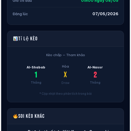
01h00 ngày 08/05
Giờ thi đấu
07/05/2026
Đăng lúc
Tỉ lệ kèo
Kèo chấp — Tham khảo
Hòa
Al-Shabab
Al-Nassr
X
1
2
Thắng
Thắng
Draw
* Cập nhật theo phân tích trong bài
Soi kèo khác