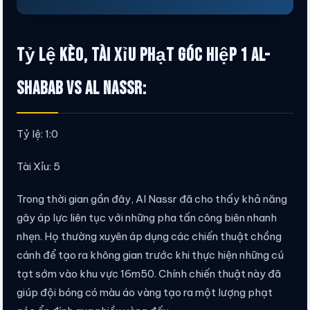
Tỷ lệ kèo, tài xỉu phạt góc Hiệp 1 Al-
Shabab vs Al Nassr:
Tỷ lệ: 1:0
Tài Xỉu: 5
Trong thời gian gần đây, Al Nassr đã cho thấy khả năng
gây áp lực liên tục với những pha tấn công biên nhanh
nhẹn. Họ thường xuyên áp dụng các chiến thuật chồng
cánh để tạo ra không gian trước khi thực hiện những cú
tạt sớm vào khu vực 16m50. Chính chiến thuật này đã
giúp đội bóng có màu áo vàng tạo ra một lượng phạt