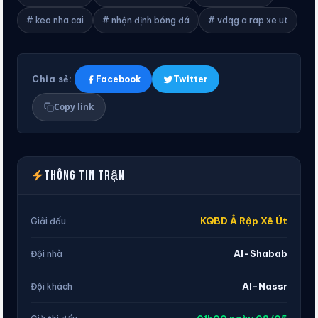
# keo nha cai
# nhận định bóng đá
# vdqg a rap xe ut
Chia sẻ:
Facebook
Twitter
Copy link
Thông tin trận
KQBD Ả Rập Xê Út
Giải đấu
Al-Shabab
Đội nhà
Al-Nassr
Đội khách