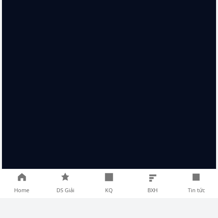
Home
DS Giải
KQ
BXH
Tin tức