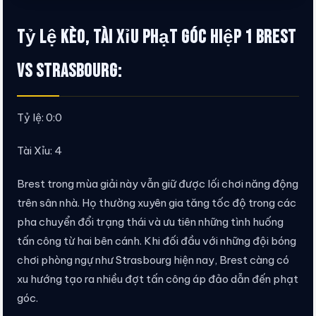
Tỷ lệ kèo, tài xỉu phạt góc Hiệp 1 Brest
vs Strasbourg:
Tỷ lệ: 0:0
Tài Xỉu: 4
Brest trong mùa giải này vẫn giữ được lối chơi năng động
trên sân nhà. Họ thường xuyên gia tăng tốc độ trong các
pha chuyển đổi trạng thái và ưu tiên những tình huống
tấn công từ hai bên cánh. Khi đối đầu với những đội bóng
chơi phòng ngự như Strasbourg hiện nay, Brest càng có
xu hướng tạo ra nhiều đợt tấn công áp đảo dẫn đến phạt
góc.