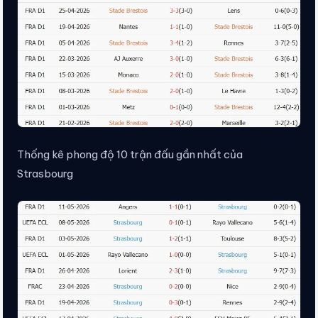
Thống kê phong độ 10 trận đấu gần nhất của
Strasbourg