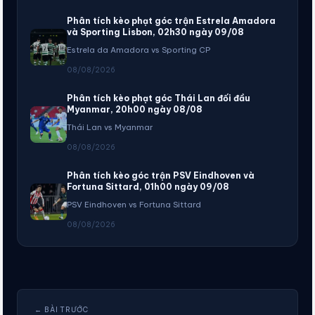
Phân tích kèo phạt góc trận Estrela Amadora
và Sporting Lisbon, 02h30 ngày 09/08
Estrela da Amadora vs Sporting CP
08/08/2026
Phân tích kèo phạt góc Thái Lan đối đầu
Myanmar, 20h00 ngày 08/08
Thái Lan vs Myanmar
08/08/2026
Phân tích kèo góc trận PSV Eindhoven và
Fortuna Sittard, 01h00 ngày 09/08
PSV Eindhoven vs Fortuna Sittard
08/08/2026
← BÀI TRƯỚC