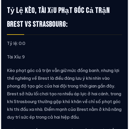
Tỷ lệ kèo, tài xỉu phạt góc cả trận
Brest vs Strasbourg:
Tỷ lệ: 0:0
Tài Xỉu: 9
Kèo phạt góc cả trận vẫn giữ mức đồng banh, nhưng lợi
thế nghiêng về Brest là điều đáng lưu ý khi nhìn vào
phong độ tạo góc của hai đội trong thời gian gần đây.
Brest sở hữu lối chơi tạo ra nhiều áp lực ở hai cánh, trong
khi Strasbourg thường gặp khó khăn về chỉ số phạt góc
khi thi đấu xa nhà. Điểm mạnh của Brest nằm ở khả năng
duy trì sức ép trong cả hai hiệp đấu.