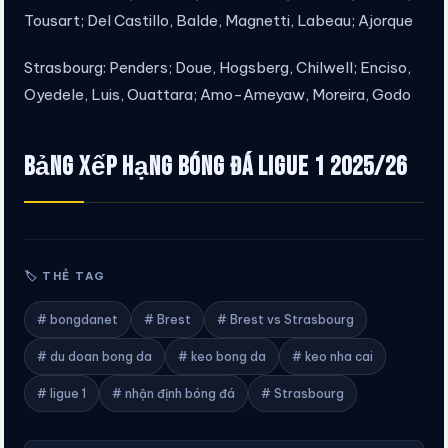
Tousart; Del Castillo, Balde, Magnetti, Labeau; Ajorque
Strasbourg: Penders; Doue, Hogsberg, Chilwell; Enciso,
Oyedele, Luis, Ouattara; Amo-Ameyaw, Moreira, Godo
Bảng xếp hạng bóng đá Ligue 1 2025/26
🏷 THẺ TAG
# bongdanet
# Brest
# Brest vs Strasbourg
# du doan bong da
# keo bong da
# keo nha cai
# ligue 1
# nhận định bóng đá
# Strasbourg