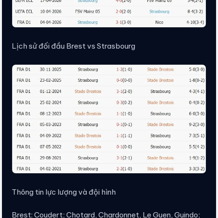
Lịch sử đối đầu Brest vs Strasbourg
Thông tin lực lượng và đội hình
Brest: Coudert; Chotard, Chardonnet, Le Guen, Guindo;