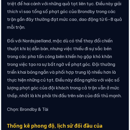
triệt để hai cánh với những quả tạt liên tục. Điều này giải
thích vì sao tổng số phạt góc của Brondby trong các
trận gần đây thường đạt mức cao, dao động từ 6-8 quả
mỗi trận.
Đối với Nordsjaelland, mặc dù có thể thay đổi chiến
thuật khi bị dẫn bàn, nhưng việc thiếu đi sự sắc bén
trong các pha tấn công biên khiến họ gặp khó khăn
trong việc tạo ra sự bất ngờ về phạt góc. Đội thường
triển khai bóng ngắn và phối hợp trung lộ nhiều hơn là
thực hiện những cú tạt. Điều này đồng nghĩa với việc số
lượng phạt góc của đội khách trong cả trận vẫn ở mức
thấp, nhất là khi phải thi đấu trên sân của đối thủ mạnh.
Chọn: Brondby & Tài
Thống kê phong độ, lịch sử đối đầu của