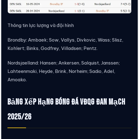
Thông tin lực lượng và đội hình
Brondby: Ambaek; Sow, Vallys, Divkovic, Wass; Slisz,
Kohlert; Binks, Godfrey, Villadsen; Pentz.
Nordsjaelland: Hansen; Ankersen, Salquist, Janssen;
Lahteenmaki, Heyde, Brink, Norheim; Sadio, Adel,
Amoako.
Bảng xếp hạng bóng đá VĐQG Đan Mạch
2025/26