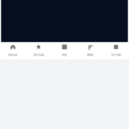
Home
DS Giải
KQ
BXH
Tin tức
TIN TỨC