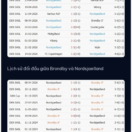
Lịch sử đối đầu giữa Brondby và Nordsjaelland