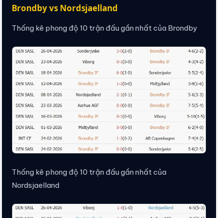
Brondby vs Nordsjaelland
Thống kê phong độ 10 trận đấu gần nhất của Brondby
Thống kê phong độ 10 trận đấu gần nhất của
Nordsjaelland