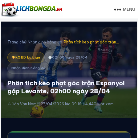
MENU
Trang chủ
›
Nhận định bóng đá
›
Phân tích kèo phạt góc trận…
KQBD La Liga
02h00 ngày 28/04
Nhận định bóng đá
Phân tích kèo phạt góc trận Espanyol
gặp Levante, 02h00 ngày 28/04
Đào Văn Nam
27/04/2026 lúc 09:16
4,440 lượt xem