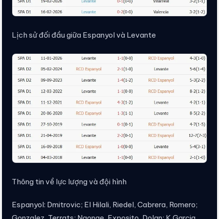
Lịch sử đối đầu giữa Espanyol và Levante
Thông tin về lực lượng và đội hình
Espanyol: Dmitrovic; El Hilali, Riedel, Cabrera, Romero;
Gonzalez, Terrats; Ngonge, Exposito, Dolan; K Garcia