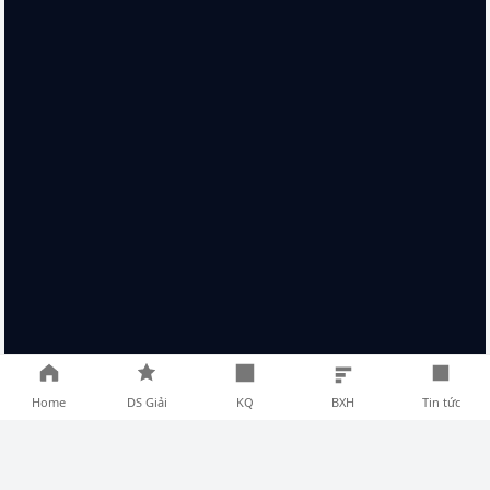
Home
DS Giải
KQ
BXH
Tin tức