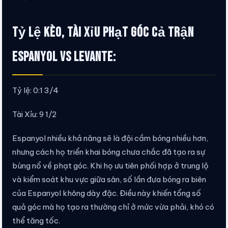
Tỷ lệ kèo, tài xỉu phạt góc cả trận
Espanyol vs Levante:
Tỷ lệ: 0:1 3/4
Tài Xỉu: 9 1/2
Espanyol nhiều khả năng sẽ là đội cầm bóng nhiều hơn,
nhưng cách họ triển khai bóng chưa chắc đã tạo ra sự
bùng nổ về phạt góc. Khi họ ưu tiên phối hợp ở trung lộ
và kiểm soát khu vực giữa sân, số lần đưa bóng ra biên
của Espanyol không dày đặc. Điều này khiến tổng số
quả góc mà họ tạo ra thường chỉ ở mức vừa phải, khó có
thể tăng tốc.