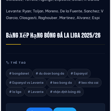
Levante: Ryan; Toljan, Moreno, De la Fuente, Sanchez; V
Garcia, Olasgasti, Raghouber, Martinez, Alvarez; Espi
Bảng xếp hạng bóng đá La Liga 2025/26
🏷 THẺ TAG
# bongdanet
# du doan bong da
# Espanyol
# Espanyol vs Levante
# keo bong da
# keo nha cai
# la liga
# Levante
# nhận định bóng đá