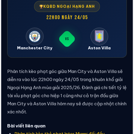
KQBD NGOẠI HẠNG ANH
22h00 ngày 24/05
VS
Manchester City
Aston Villa
Phân tích kèo phạt góc giữa Man City và Aston Villa sẽ
diễn ra vào lúc 22h00 ngày 24/05 trong khuôn khổ giải
Ngoại Hạng Anh mùa giải 2025/26. Đánh giá chi tiết tỷ lệ
tài xỉu phạt góc cho hiệp 1 cũng như cả trận đấu giữa
Man City và Aston Villa hôm nay sẽ được cập nhật chính
xác nhất.
Bài viết liên quan
Phân tích kèo thẻ phạt Inter Miami đối đầu