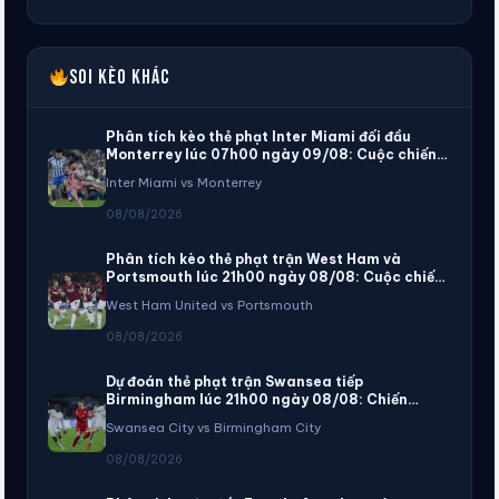
Soi kèo khác
Phân tích kèo thẻ phạt Inter Miami đối đầu
Monterrey lúc 07h00 ngày 09/08: Cuộc chiến
đầy kịch tính
Inter Miami vs Monterrey
08/08/2026
Phân tích kèo thẻ phạt trận West Ham và
Portsmouth lúc 21h00 ngày 08/08: Cuộc chiến
kịch tính ở khu trung tuyến
West Ham United vs Portsmouth
08/08/2026
Dự đoán thẻ phạt trận Swansea tiếp
Birmingham lúc 21h00 ngày 08/08: Chiến
thuật thi đấu nghiêm túc
Swansea City vs Birmingham City
08/08/2026