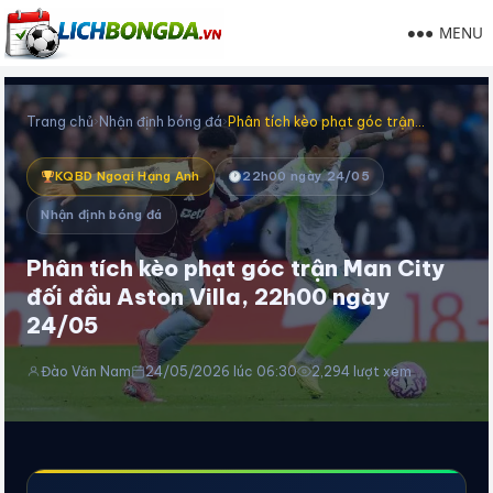
MENU
Trang chủ
›
Nhận định bóng đá
›
Phân tích kèo phạt góc trận…
KQBD Ngoại Hạng Anh
22h00 ngày 24/05
Nhận định bóng đá
Phân tích kèo phạt góc trận Man City
đối đầu Aston Villa, 22h00 ngày
24/05
Đào Văn Nam
24/05/2026 lúc 06:30
2,294 lượt xem