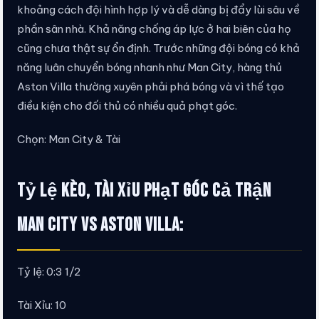
khoảng cách đội hình hợp lý và dễ dàng bị đẩy lùi sâu về
phần sân nhà. Khả năng chống áp lực ở hai biên của họ
cũng chưa thật sự ổn định. Trước những đội bóng có khả
năng luân chuyển bóng nhanh như Man City, hàng thủ
Aston Villa thường xuyên phải phá bóng và vì thế tạo
điều kiện cho đối thủ có nhiều quả phạt góc.
Chọn: Man City & Tài
Tỷ lệ kèo, tài xỉu phạt góc cả trận
Man City vs Aston Villa:
Tỷ lệ: 0:3 1/2
Tài Xỉu: 10