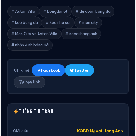
# Aston Villa
# bongdanet
# du doan bong da
# keo bong da
# keo nha cai
# man city
# Man City vs Aston Villa
# ngoai hang anh
# nhận định bóng đá
Chia sẻ:
Facebook
Twitter
Copy link
Thông tin trận
KQBD Ngoại Hạng Anh
Giải đấu