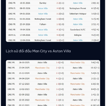
Lịch sử đối đầu Man City vs Aston Villa