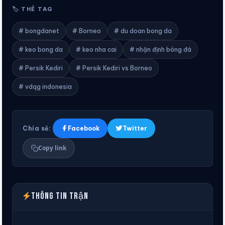
🏷 THẺ TAG
# bongdanet
# Borneo
# du doan bong da
# keo bong da
# keo nha cai
# nhận định bóng đá
# Persik Kediri
# Persik Kediri vs Borneo
# vdqg indonesia
Chia sẻ:
Facebook
Twitter
Copy link
Thông tin trận