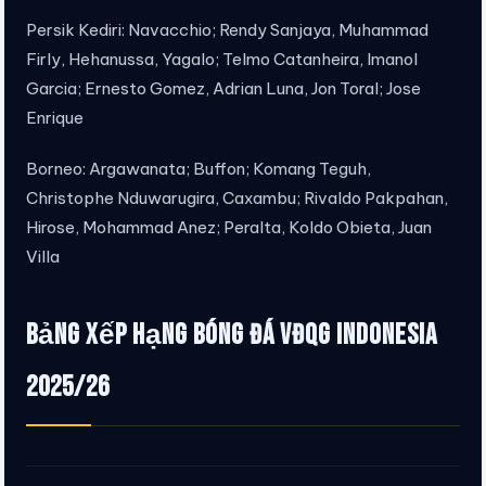
Persik Kediri: Navacchio; Rendy Sanjaya, Muhammad
Firly, Hehanussa, Yagalo; Telmo Catanheira, Imanol
Garcia; Ernesto Gomez, Adrian Luna, Jon Toral; Jose
Enrique
Borneo: Argawanata; Buffon; Komang Teguh,
Christophe Nduwarugira, Caxambu; Rivaldo Pakpahan,
Hirose, Mohammad Anez; Peralta, Koldo Obieta, Juan
Villa
Bảng xếp hạng bóng đá VĐQG Indonesia
2025/26