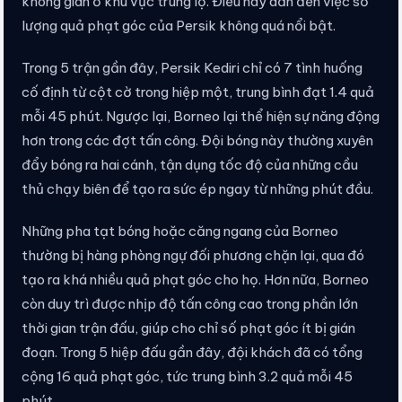
không gian ở khu vực trung lộ. Điều này dẫn đến việc số
lượng quả phạt góc của Persik không quá nổi bật.
Trong 5 trận gần đây, Persik Kediri chỉ có 7 tình huống
cố định từ cột cờ trong hiệp một, trung bình đạt 1.4 quả
mỗi 45 phút. Ngược lại, Borneo lại thể hiện sự năng động
hơn trong các đợt tấn công. Đội bóng này thường xuyên
đẩy bóng ra hai cánh, tận dụng tốc độ của những cầu
thủ chạy biên để tạo ra sức ép ngay từ những phút đầu.
Những pha tạt bóng hoặc căng ngang của Borneo
thường bị hàng phòng ngự đối phương chặn lại, qua đó
tạo ra khá nhiều quả phạt góc cho họ. Hơn nữa, Borneo
còn duy trì được nhịp độ tấn công cao trong phần lớn
thời gian trận đấu, giúp cho chỉ số phạt góc ít bị gián
đoạn. Trong 5 hiệp đấu gần đây, đội khách đã có tổng
cộng 16 quả phạt góc, tức trung bình 3.2 quả mỗi 45
phút.