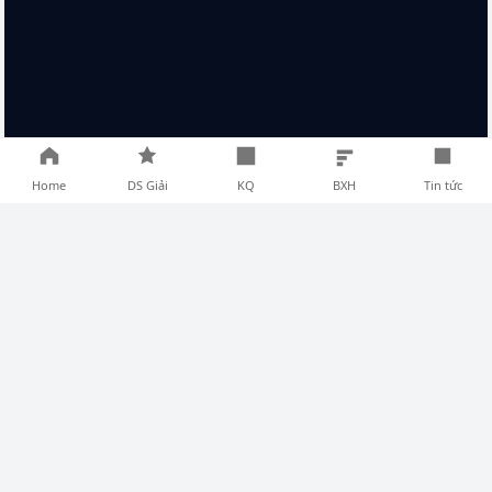
Home
DS Giải
KQ
BXH
Tin tức
TIN TỨC