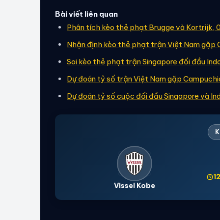
Bài viết liên quan
Phân tích kèo thẻ phạt Brugge và Kortrijk,
Nhận định kèo thẻ phạt trận Việt Nam gặp
Soi kèo thẻ phạt trận Singapore đối đầu Ind
Dự đoán tỷ số trận Việt Nam gặp Campuch
Dự đoán tỷ số cuộc đối đầu Singapore và I
K
1
Vissel Kobe