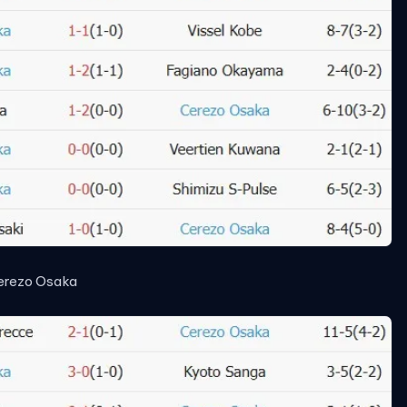
Cerezo Osaka