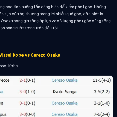
ụng các tình huống tấn công biên để kiếm phạt góc. Những
ên tục của họ thường mang lại nhiều quả góc, đặc biệt là
zo Osaka càng gia tăng áp lực và số lượng phạt góc cũng tăng
họn sáng suốt trong trận đấu tới.
Vissel Kobe vs Cerezo Osaka
issel Kobe