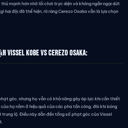
 thủ mạnh hơn nhờ lối chơi trực diện và không ngần ngại dứt
ì hai đội đã thể hiện, rõ ràng Cerezo Osaka vẫn là lựa chọn
ận Vissel Kobe vs Cerezo Osaka:
phạt góc, nhưng họ vẫn có khả năng gây áp lực khi cần thiết
u của họ nằm ở hiệu quả của các pha tấn công, đôi khi bóng
ở trung lộ. Điều này dẫn đến tổng số phạt góc của Vissel
t.