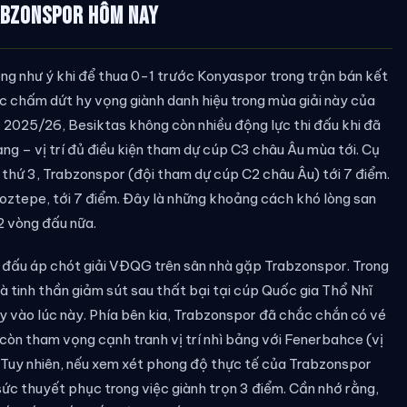
abzonspor hôm nay
ng như ý khi để thua 0-1 trước Konyaspor trong trận bán kết
c chấm dứt hy vọng giành danh hiệu trong mùa giải này của
ỳ 2025/26, Besiktas không còn nhiều động lực thi đấu khi đã
ng – vị trí đủ điều kiện tham dự cúp C3 châu Âu mùa tới. Cụ
 thứ 3, Trabzonspor (đội tham dự cúp C2 châu Âu) tới 7 điểm.
oztepe, tới 7 điểm. Đây là những khoảng cách khó lòng san
2 vòng đấu nữa.
g đấu áp chót giải VĐQG trên sân nhà gặp Trabzonspor. Trong
 tinh thần giảm sút sau thất bại tại cúp Quốc gia Thổ Nhĩ
ậy vào lúc này. Phía bên kia, Trabzonspor đã chắc chắn có vé
òn tham vọng cạnh tranh vị trí nhì bảng với Fenerbahce (vị
. Tuy nhiên, nếu xem xét phong độ thực tế của Trabzonspor
 sức thuyết phục trong việc giành trọn 3 điểm. Cần nhớ rằng,