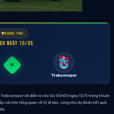
KQBD TNK
00 ngày 10/05
VS
Trabzonspor
à Trabzonspor sẽ diễn ra vào lúc 00h00 ngày 10/5 trong khuôn
p cái nhìn tổng quan về tỷ lệ kèo, cũng như dự đoán kết quả
đá.