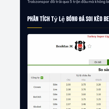
Trabzonspor đã trải qua 5 trận đấu mà không bi
Phân tích tỷ lệ bóng đá soi kèo B