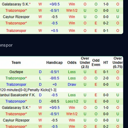
onspor