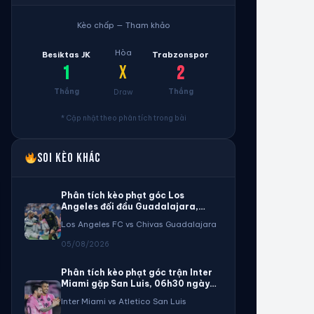
Kèo chấp — Tham khảo
Hòa
Besiktas JK
Trabzonspor
X
1
2
Thắng
Thắng
Draw
* Cập nhật theo phân tích trong bài
Soi kèo khác
Phân tích kèo phạt góc Los
Angeles đối đầu Guadalajara,
09h30 ngày 06/08
Los Angeles FC vs Chivas Guadalajara
05/08/2026
Phân tích kèo phạt góc trận Inter
Miami gặp San Luis, 06h30 ngày
06/08
Inter Miami vs Atletico San Luis