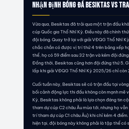
Nhận định bóng đá Besiktas vs Tr
Vừa qua, Besiktas đã trải qua một trận đấu khô
cúp Quốc gia Thổ Nhĩ Kỳ. Điều này đã chính thứ
đội bóng. Quay trở lại với giải VĐQG Thổ Nhĩ K
chắc chắn có được vị trí thứ 4 trên bảng xếp hạ
thể, họ có 59 điểm sau 32 trận và kém đội đứng
Đồng thời, Besiktas cũng hơn đội đứng thứ 5, G
lấp khi giải VĐQG Thổ Nhĩ Kỳ 2025/26 chỉ còn 
Cuối tuần này, Besiktas sẽ có trận đấu tại vòn
bối cảnh động lực thi đấu không còn mạnh mẽ và
Kỳ, Besiktas không phải là lựa chọn đáng tin c
tham dự cúp C2 châu Âu mùa tới, nhưng họ vẫn c
trí tham dự cúp C1 châu Âu) khi chỉ kém 4 điểm
hiện tại, đội bóng này không phải là tập thể có