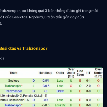
Trabzonspor, có không quá 3 bàn thắng được ghi trong mỗi
hất của Besiktas. Ngoài ra, 8 trận đấu gần đây của
3.
 Besiktas vs Trabzonspor
tas