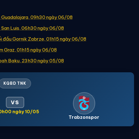
u Guadalajara, 09h30 ngày 06/08
p San Luis, 06h30 ngày 06/08
ối đầu Gornik Zabrze, 01h15 ngày 06/08
rm Graz, 01h15 ngày 06/08
abah Baku, 23h30 ngày 05/08
KQBD TNK
VS
0h00 ngày 10/05
Trabzonspor