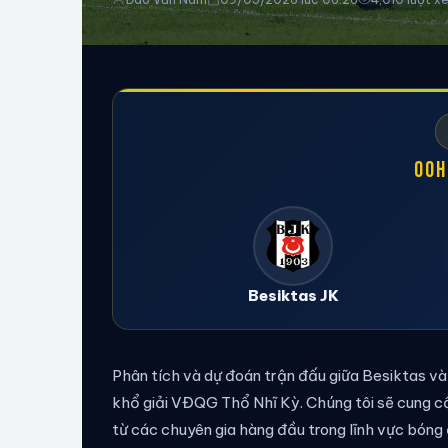
00h
Besiktas JK
Phân tích và dự đoán trận đấu giữa Besiktas v
khổ giải VĐQG Thổ Nhĩ Kỳ. Chúng tôi sẽ cung cấ
từ các chuyên gia hàng đầu trong lĩnh vực bóng 