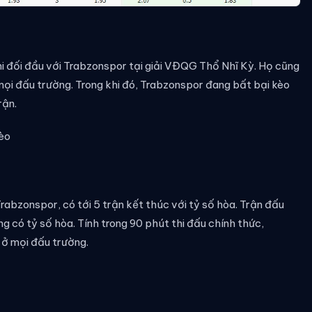
hi đối đầu với Trabzonspor tại giải VĐQG Thổ Nhĩ Kỳ. Họ cũng
 mọi đấu trường. Trong khi đó, Trabzonspor đang bất bại kèo
rận.
kèo
rabzonspor, có tới 5 trận kết thúc với tỷ số hòa. Trận đấu
g có tỷ số hòa. Tính trong 90 phút thi đấu chính thức,
 ở mọi đấu trường.