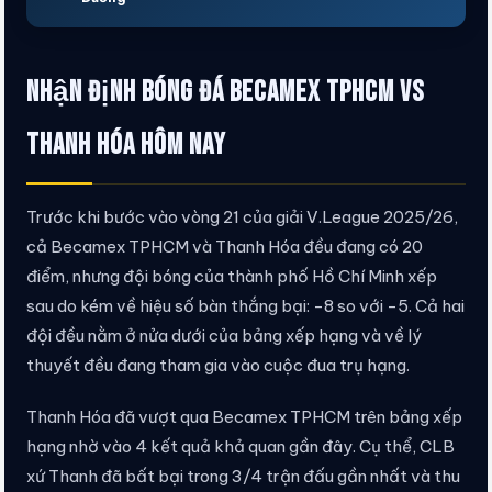
Nhận định bóng đá Becamex TPHCM vs
Thanh Hóa hôm nay
Trước khi bước vào vòng 21 của giải V.League 2025/26,
cả Becamex TPHCM và Thanh Hóa đều đang có 20
điểm, nhưng đội bóng của thành phố Hồ Chí Minh xếp
sau do kém về hiệu số bàn thắng bại: -8 so với -5. Cả hai
đội đều nằm ở nửa dưới của bảng xếp hạng và về lý
thuyết đều đang tham gia vào cuộc đua trụ hạng.
Thanh Hóa đã vượt qua Becamex TPHCM trên bảng xếp
hạng nhờ vào 4 kết quả khả quan gần đây. Cụ thể, CLB
xứ Thanh đã bất bại trong 3/4 trận đấu gần nhất và thu