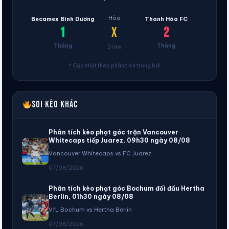
Hòa
Becamex Bình Dương
Thanh Hóa FC
X
1
2
Thắng
Thắng
Draw
* Cập nhật theo phân tích trong bài
Soi kèo khác
Phân tích kèo phạt góc trận Vancouver
Whitecaps tiếp Juarez, 09h30 ngày 08/08
Vancouver Whitecaps vs FC Juarez
07/08/2026
Phân tích kèo phạt góc Bochum đối đầu Hertha
Berlin, 01h30 ngày 08/08
VfL Bochum vs Hertha Berlin
07/08/2026