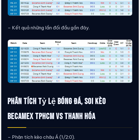
– Kết quả những lần đối đầu gần đây.
Phân tích tỷ lệ bóng đá, soi kèo
Becamex TPHCM vs Thanh Hóa
– Phân tích kèo châu Á (1/2:0).