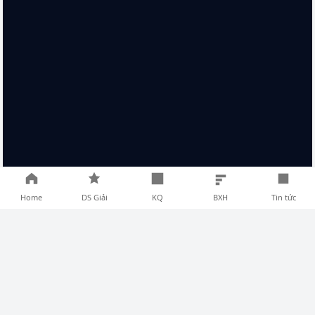
Home
DS Giải
KQ
BXH
Tin tức
TIN TỨC