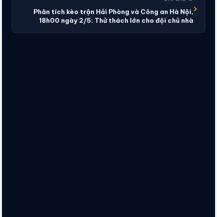
›
Phân tích kèo trận Hải Phòng và Công an Hà Nội,
18h00 ngày 2/5: Thử thách lớn cho đội chủ nhà