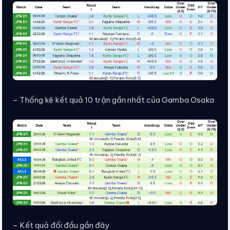
– Thống kê kết quả 10 trận gần nhất của Gamba Osaka
– Kết quả đối đầu gần đây