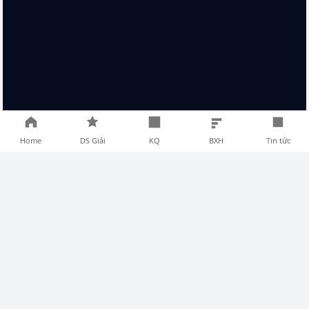
Home
DS Giải
KQ
BXH
Tin tức
TIN TỨC