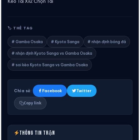
Kèo Tài Xỉu: Chọn Tài
🏷 THẺ TAG
# Gamba Osaka
# Kyoto Sanga
# nhận định bóng đá
# nhận định Kyoto Sanga vs Gamba Osaka
# soi kèo Kyoto Sanga vs Gamba Osaka
Chia sẻ:
Facebook
Twitter
Copy link
Thông tin trận