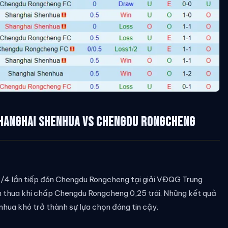
 Shanghai Shenhua vs Chengdu Rongcheng
/4 lần tiếp đón Chengdu Rongcheng tại giải VĐQG Trung
 thua khi chấp Chengdu Rongcheng 0,25 trái. Những kết quả
nhua khó trở thành sự lựa chọn đáng tin cậy.