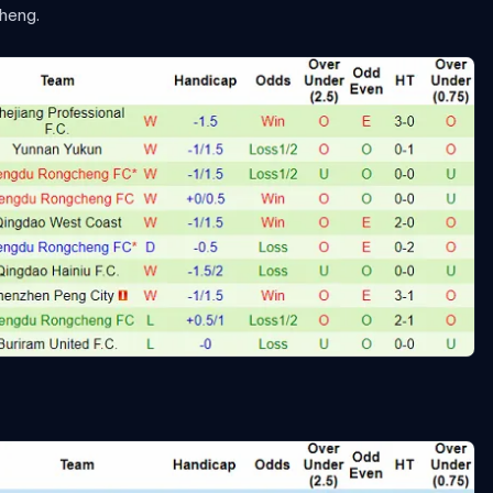
heng.