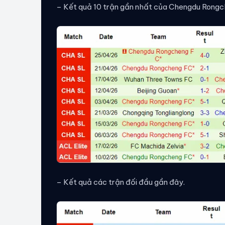
– Kết quả 10 trận gần nhất của Chengdu Rongc
– Kết quả các trận đối đầu gần đây.