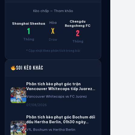
Kèo chấp — Tham khảo
Chengdu
Hòa
Shanghai Shenhua
Rongcheng FC
X
1
2
Thắng
Draw
Thắng
* Cập nhật theo phân tích trong bài
Soi kèo khác
Phân tích kèo phạt góc trận
Vancouver Whitecaps tiếp Juarez,
09h30 ngày 08/08
Vancouver Whitecaps vs FC Juarez
07/08/2026
Phân tích kèo phạt góc Bochum đối
đầu Hertha Berlin, 01h30 ngày
08/08
VfL Bochum vs Hertha Berlin