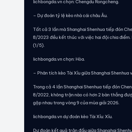
lichbongda.vn chọn: Chengdu Rongcheng.
– Dự đoán tỷ lệ kèo nhà cái châu Âu.
Tất cả 3 lần mà Shanghai Shenhua tiếp đón Ch
8/2023 đều kết thúc với việc hai đội chia điểm.
(1/5).
lichbongda.vn chọn: Hòa.
– Phân tích kèo Tài Xỉu giữa Shanghai Shenhua
Trong cả 4 lần Shanghai Shenhua tiếp đón Che
8/2022, không trận nào có hơn 2 bàn thắng được 
gặp nhau trong vòng 9 của mùa giải 2026.
lichbongda.vn dự đoán kèo Tài Xỉu: Xỉu.
Dự đoán kết quả trận đấu giữa Shanghai Shenh