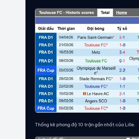
Thống kê phong độ 10 trận gần nhất của Lille.