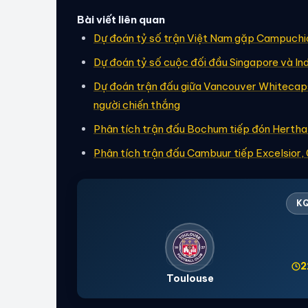
Bài viết liên quan
Dự đoán tỷ số trận Việt Nam gặp Campuch
Dự đoán tỷ số cuộc đối đầu Singapore và I
Dự đoán trận đấu giữa Vancouver Whitecaps
người chiến thắng
Phân tích trận đấu Bochum tiếp đón Hertha 
Phân tích trận đấu Cambuur tiếp Excelsior,
K
2
Toulouse