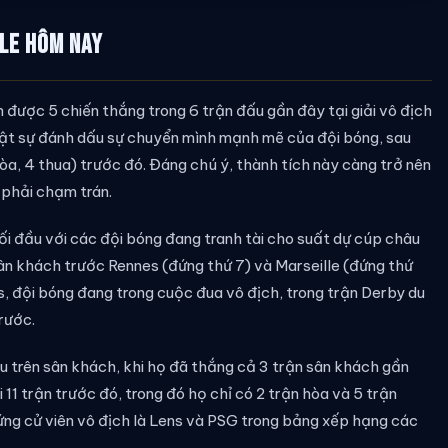
lle hôm nay
h được 5 chiến thắng trong 6 trận đấu gần đây tại giải vô địch
thật sự đánh dấu sự chuyển mình mạnh mẽ của đội bóng, sau
hòa, 4 thua) trước đó. Đáng chú ý, thành tích này càng trở nên
 phải chạm trán.
đối đầu với các đội bóng đang tranh tài cho suất dự cúp châu
ân khách trước Rennes (đứng thứ 7) và Marseille (đứng thứ
, đội bóng đang trong cuộc đua vô địch, trong trận Derby du
rước.
đấu trên sân khách, khi họ đã thắng cả 3 trận sân khách gần
i 11 trận trước đó, trong đó họ chỉ có 2 trận hòa và 5 trận
i ứng cử viên vô địch là Lens và PSG trong bảng xếp hạng các