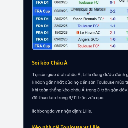
Soi kèo Châu Á
Tại sàn giao dịch châu Á, Lille đang được đánh 
khách gần nhất của họ đến sân Toulouse mùa tr
khi toàn thắng kèo châu Á trong 3 trận gần đây, 
đã thua kèo trong 8/11 trận vừa qua.
lichbongda.vn nhận định: Lille.
Kèo nhà cái Toulouse vs Lille