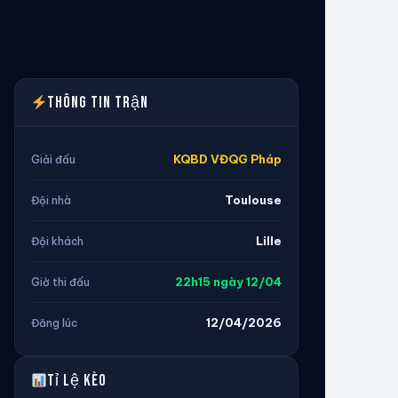
Thông tin trận
KQBD VĐQG Pháp
Giải đấu
Toulouse
Đội nhà
Lille
Đội khách
22h15 ngày 12/04
Giờ thi đấu
12/04/2026
Đăng lúc
Tỉ lệ kèo