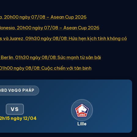
ia, 20h00 ngày 07/08 – Asean Cup 2026
ndonesia, 20h00 ngày 07/08 – Asean Cup 2026
 và Juarez, 09h30 ngày 08/08: Hứa hẹn kịch tính không có
Berlin, 01h30 ngày 08/08: Sức mạnh từ sân bãi
 01h00 ngày 08/08: Cuộc chiến với tân binh
QBD VĐQG PHÁP
VS
2h15 ngày 12/04
Lille