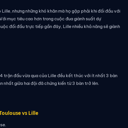
Lille, nhưng những khó khăn mà họ gặp phải khi đối đầu với
 Với mục tiêu cao hơn trong cuộc đua giành suất dự
c đối đầu trực tiếp gần đây, Lille nhiều khả năng sẽ giành
 trận đấu vừa qua của Lille đều kết thúc với ít nhất 3 bàn
 nhất giữa hai đội đã chứng kiến từ 3 bàn trở lên.
oulouse vs Lille
se.