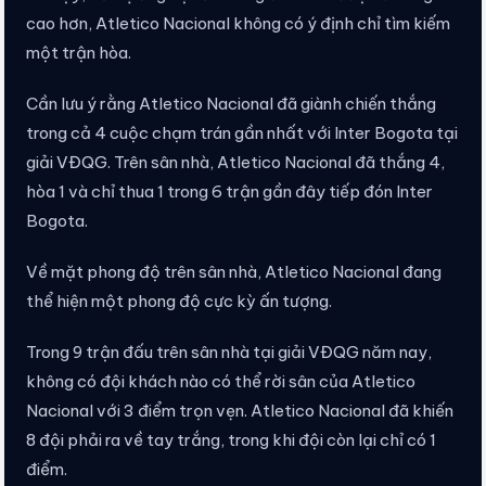
cao hơn, Atletico Nacional không có ý định chỉ tìm kiếm
một trận hòa.
Cần lưu ý rằng Atletico Nacional đã giành chiến thắng
trong cả 4 cuộc chạm trán gần nhất với Inter Bogota tại
giải VĐQG. Trên sân nhà, Atletico Nacional đã thắng 4,
hòa 1 và chỉ thua 1 trong 6 trận gần đây tiếp đón Inter
Bogota.
Về mặt phong độ trên sân nhà, Atletico Nacional đang
thể hiện một phong độ cực kỳ ấn tượng.
Trong 9 trận đấu trên sân nhà tại giải VĐQG năm nay,
không có đội khách nào có thể rời sân của Atletico
Nacional với 3 điểm trọn vẹn. Atletico Nacional đã khiến
8 đội phải ra về tay trắng, trong khi đội còn lại chỉ có 1
điểm.