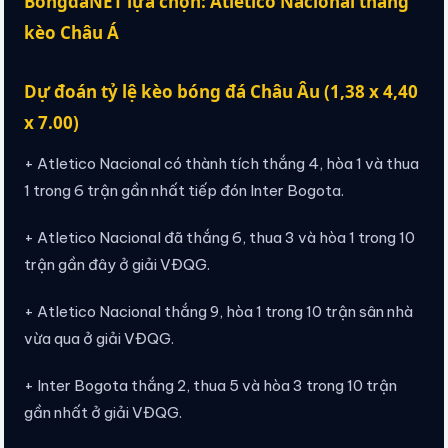
BongdaNET lựa chọn: Atletico Nacional thắng
kèo Châu Á
Dự đoán tỷ lệ kèo bóng đá Châu Âu (1,38 x 4,40
x 7.00)
+ Atletico Nacional có thành tích thắng 4, hòa 1 và thua
1 trong 6 trận gần nhất tiếp đón Inter Bogota.
+ Atletico Nacional đã thắng 6, thua 3 và hòa 1 trong 10
trận gần đây ở giải VĐQG.
+ Atletico Nacional thắng 9, hòa 1 trong 10 trận sân nhà
vừa qua ở giải VĐQG.
+ Inter Bogota thắng 2, thua 5 và hòa 3 trong 10 trận
gần nhất ở giải VĐQG.