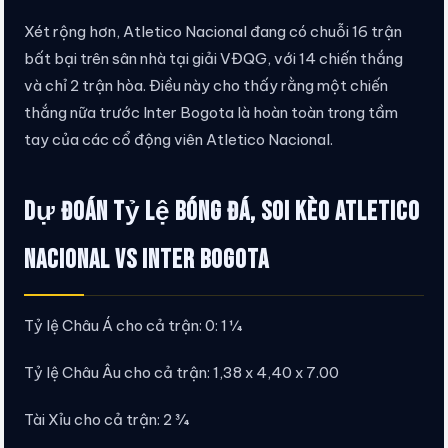
Xét rộng hơn, Atletico Nacional đang có chuỗi 16 trận
bất bại trên sân nhà tại giải VĐQG, với 14 chiến thắng
và chỉ 2 trận hòa. Điều này cho thấy rằng một chiến
thắng nữa trước Inter Bogota là hoàn toàn trong tầm
tay của các cổ động viên Atletico Nacional.
Dự đoán tỷ lệ bóng đá, soi kèo Atletico
Nacional vs Inter Bogota
Tỷ lệ Châu Á cho cả trận: 0: 1 ¼
Tỷ lệ Châu Âu cho cả trận: 1,38 x 4,40 x 7.00
Tài Xỉu cho cả trận: 2 ¾