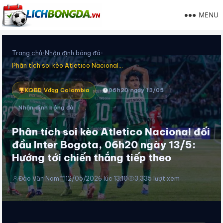
MENU
Trang chủ
›
Nhận định bóng đá
›
Phân tích soi kèo Atletico Nacional…
KQBD Vđqg Colombia
06h20 ngày 13/05
Nhận định bóng đá
Phân tích soi kèo Atletico Nacional đối
đầu Inter Bogota, 06h20 ngày 13/5:
Hướng tới chiến thắng tiếp theo
Đào Văn Nam
12/05/2026 lúc 13:10
3,335 lượt xem