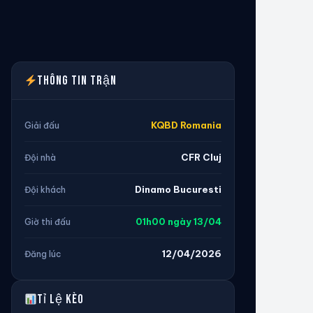
Thông tin trận
KQBD Romania
Giải đấu
CFR Cluj
Đội nhà
Dinamo Bucuresti
Đội khách
01h00 ngày 13/04
Giờ thi đấu
12/04/2026
Đăng lúc
Tỉ lệ kèo