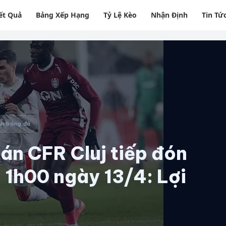
ết Quả
Bảng Xếp Hạng
Tỷ Lệ Kèo
Nhận Định
Tin Tứ
R…
nh bóng đá
án CFR Cluj tiếp đón
 1h00 ngày 13/4: Lợi