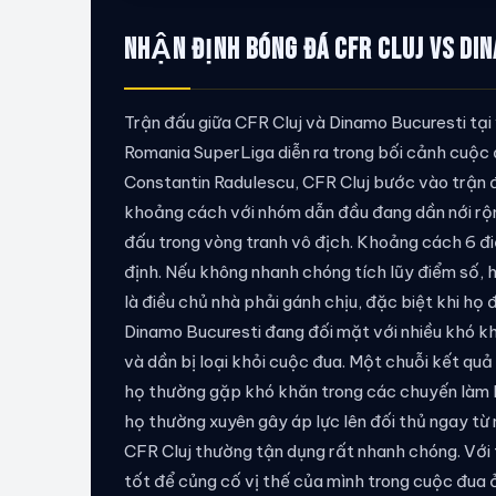
NHẬN ĐỊNH BÓNG ĐÁ CFR Cluj vs Di
Trận đấu giữa CFR Cluj và Dinamo Bucuresti tạ
Romania SuperLiga diễn ra trong bối cảnh cuộc 
Constantin Radulescu, CFR Cluj bước vào trận đ
khoảng cách với nhóm dẫn đầu đang dần nới rộng
đấu trong vòng tranh vô địch. Khoảng cách 6 điể
định. Nếu không nhanh chóng tích lũy điểm số, 
là điều chủ nhà phải gánh chịu, đặc biệt khi họ 
Dinamo Bucuresti đang đối mặt với nhiều khó k
và dần bị loại khỏi cuộc đua. Một chuỗi kết quả 
họ thường gặp khó khăn trong các chuyến làm k
họ thường xuyên gây áp lực lên đối thủ ngay từ
CFR Cluj thường tận dụng rất nhanh chóng. Với t
tốt để củng cố vị thế của mình trong cuộc đua 