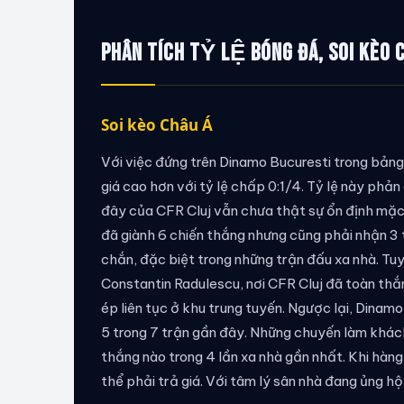
PHÂN TÍCH TỶ LỆ BÓNG ĐÁ, SOI KÈO 
Soi kèo Châu Á
Với việc đứng trên Dinamo Bucuresti trong bảng
giá cao hơn với tỷ lệ chấp 0:1/4. Tỷ lệ này phản
đây của CFR Cluj vẫn chưa thật sự ổn định mặc d
đã giành 6 chiến thắng nhưng cũng phải nhận 3 
chắn, đặc biệt trong những trận đấu xa nhà. Tuy 
Constantin Radulescu, nơi CFR Cluj đã toàn th
ép liên tục ở khu trung tuyến. Ngược lại, Dinamo
5 trong 7 trận gần đây. Những chuyến làm khách
thắng nào trong 4 lần xa nhà gần nhất. Khi hàng
thể phải trả giá. Với tâm lý sân nhà đang ủng hộ