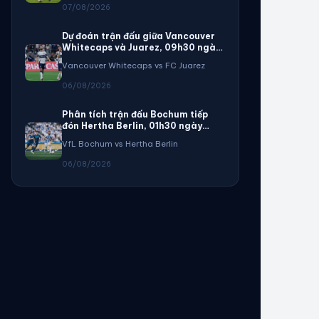
07/08/2026
Dự đoán trận đấu giữa Vancouver
Whitecaps và Juarez, 09h30 ngày
08/08: Hứa hẹn kịch tính không có
Vancouver Whitecaps vs FC Juarez
người chiến thắng
06/08/2026
Phân tích trận đấu Bochum tiếp
đón Hertha Berlin, 01h30 ngày
08/08: Sức mạnh từ sân bãi
VfL Bochum vs Hertha Berlin
06/08/2026