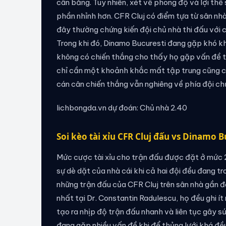
cân bằng. Tuy nhiên, xét về phong độ và lợi thế
phần nhỉnh hơn. CFR Cluj có điểm tựa từ sân nhà, 
đây thường chứng kiến đội chủ nhà thi đấu với 
Trong khi đó, Dinamo Bucuresti đang gặp khó kh
không có chiến thắng cho thấy họ gặp vấn đề tro
chỉ cần một khoảnh khắc mất tập trung cũng có t
cán cân chiến thắng vẫn nghiêng về phía đội ch
lichbongda.vn dự đoán: Chủ nhà 2.40
Soi kèo tài xỉu CFR Cluj đấu vs Dinamo B
Mức cược tài xỉu cho trận đấu được đặt ở mức 2
sự dè dặt của nhà cái khi cả hai đội đều đang tr
những trận đấu của CFR Cluj trên sân nhà gần đ
nhất tại Dr. Constantin Radulescu, họ đều ghi ít
tạo ra nhịp độ trận đấu nhanh và liên tục gây s
đang gặp nhiều vấn đề khi để thủng lưới khá đ