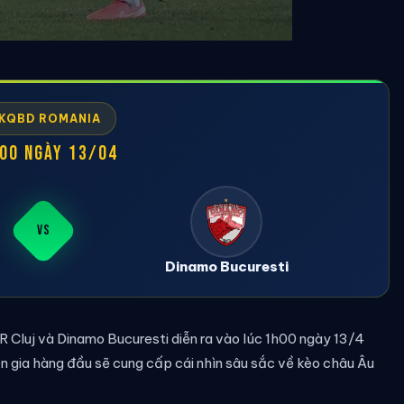
KQBD ROMANIA
00 ngày 13/04
VS
Dinamo Bucuresti
R Cluj và Dinamo Bucuresti diễn ra vào lúc 1h00 ngày 13/4
 gia hàng đầu sẽ cung cấp cái nhìn sâu sắc về kèo châu Âu