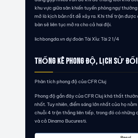
khu vực giữa sân khiến tuyến phòng ngự thường 
mở là kịch bản rất dễ xảy ra. Khi thế trận được 
bàn sẽ liên tục mở ra cho cả hai đội.
lichbongda.vn dự đoán Tài Xỉu: Tài 2 1/4
THỐNG KÊ PHONG ĐỘ, LỊCH SỬ ĐỐ
Phân tích phong độ của CFR Cluj
Phong độ gần đây của CFR Cluj khá thất thường 
nhất. Tuy nhiên, điểm sáng lớn nhất của họ nằm 
chuỗi 4 trận thắng liên tiếp, trong đó có những
và cả Dinamo Bucuresti.