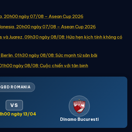
ia, 20h00 ngày 07/08 – Asean Cup 2026
ndonesia, 20h00 ngày 07/08 – Asean Cup 2026
 và Juarez, 09h30 ngày 08/08: Hứa hẹn kịch tính không có
Berlin, 01h30 ngày 08/08: Sức mạnh từ sân bãi
 01h00 ngày 08/08: Cuộc chiến với tân binh
KQBD ROMANIA
VS
1h00 ngày 13/04
Dinamo Bucuresti