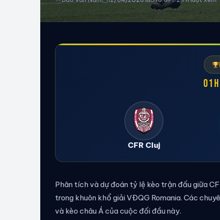
01h
CFR Cluj
Phân tích và dự đoán tỷ lệ kèo trận đấu giữa CF
trong khuôn khổ giải VĐQG Romania. Các chuyên
và kèo châu Á của cuộc đối đầu này.