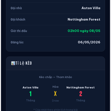
Aston Villa
Đội nhà
Nottingham Forest
Đội khách
02h00 ngày 08/05
Giờ thi đấu
06/05/2026
Đăng lúc
Tỉ lệ kèo
Kèo chấp — Tham khảo
Hòa
Aston Villa
Nottingham Forest
X
1
2
Thắng
Thắng
Draw
* Cập nhật theo phân tích trong bài