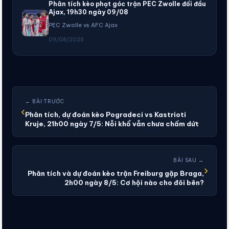
Phân tích kèo phạt góc trận PEC Zwolle đối đầu
Ajax, 19h30 ngày 09/08
PEC Zwolle vs AFC Ajax
09/08/2026
← BÀI TRƯỚC
‹
Phân tích, dự đoán kèo Pogradeci vs Kastrioti
Kruje, 21h00 ngày 7/5: Nỗi khổ vẫn chưa chấm dứt
BÀI SAU →
›
Phân tích và dự đoán kèo trận Freiburg gặp Braga,
2h00 ngày 8/5: Cơ hội nào cho đôi bên?