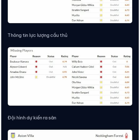
Thông tin lực lượng cầu thủ
Đội hình dự kiến ra sân