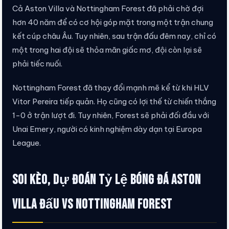
Cả Aston Villa và Nottingham Forest đã phải chờ đợi
hơn 40 năm để có cơ hội góp mặt trong một trận chung
kết cúp châu Âu. Tuy nhiên, sau trận đấu đêm nay, chỉ có
một trong hai đội sẽ thỏa mãn giấc mơ, đội còn lại sẽ
phải tiếc nuối.
Nottingham Forest đã thay đổi mạnh mẽ kể từ khi HLV
Vitor Pereira tiếp quản. Họ cũng có lợi thế từ chiến thắng
1-0 ở trận lượt đi. Tuy nhiên, Forest sẽ phải đối đầu với
Unai Emery, người có kinh nghiệm dày dạn tại Europa
League.
Soi kèo, dự đoán tỷ lệ bóng đá Aston
Villa đấu vs Nottingham Forest