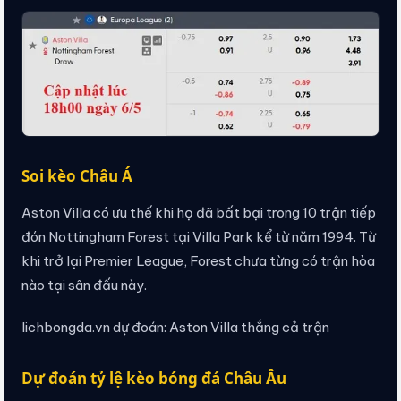
Soi kèo Châu Á
Aston Villa có ưu thế khi họ đã bất bại trong 10 trận tiếp
đón Nottingham Forest tại Villa Park kể từ năm 1994. Từ
khi trở lại Premier League, Forest chưa từng có trận hòa
nào tại sân đấu này.
lichbongda.vn dự đoán: Aston Villa thắng cả trận
Dự đoán tỷ lệ kèo bóng đá Châu Âu