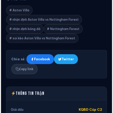
# Aston Villa
# nhận định Aston Villa vs Nottingham Forest
# nhận định bóng đá
# Nottingham Forest
# soi kèo Aston Villa vs Nottingham Forest
Chia sẻ:
Facebook
Twitter
Copy link
Thông tin trận
KQBD Cúp C2
Giải đấu