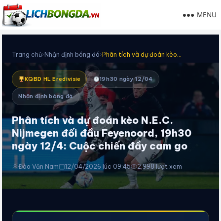
MENU
Trang chủ
›
Nhận định bóng đá
›
Phân tích và dự đoán kèo…
KQBD HL Eredivisie
19h30 ngày 12/04
Nhận định bóng đá
Phân tích và dự đoán kèo N.E.C.
Nijmegen đối đầu Feyenoord, 19h30
ngày 12/4: Cuộc chiến đầy cam go
Đào Văn Nam
12/04/2026 lúc 09:45
2,998 lượt xem