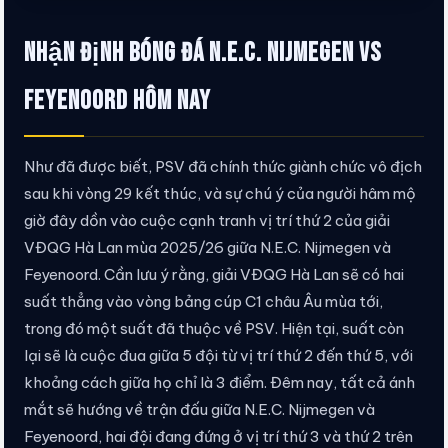
Nhận định bóng đá N.E.C. Nijmegen vs
Feyenoord hôm nay
Như đã được biết, PSV đã chính thức giành chức vô địch
sau khi vòng 29 kết thúc, và sự chú ý của người hâm mộ
giờ đây dồn vào cuộc cạnh tranh vị trí thứ 2 của giải
VĐQG Hà Lan mùa 2025/26 giữa N.E.C. Nijmegen và
Feyenoord. Cần lưu ý rằng, giải VĐQG Hà Lan sẽ có hai
suất thẳng vào vòng bảng cúp C1 châu Âu mùa tới,
trong đó một suất đã thuộc về PSV. Hiện tại, suất còn
lại sẽ là cuộc đua giữa 5 đội từ vị trí thứ 2 đến thứ 5, với
khoảng cách giữa họ chỉ là 3 điểm. Đêm nay, tất cả ánh
mắt sẽ hướng về trận đấu giữa N.E.C. Nijmegen và
Feyenoord, hai đội đang đứng ở vị trí thứ 3 và thứ 2 trên