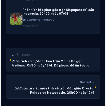
07/08/2026
Phân tích kèo phạt góc trận Singapore đối đầu
Indonesia, 20h00 ngày 07/08
Singapore vs Indonesia
07/08/2026
← BÀI TRƯỚC
‹
Phân tích và dự đoán kèo trận Mainz 05 gặp
Freiburg, 0h30 ngày 13/4: Đà phong độ ấn tượng
BÀI SAU →
›
Dự đoán từ siêu máy tính về trận đấu giữa Crystal
Palace và Newcastle, 20h00 ngày 12/4