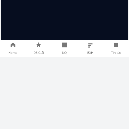
Home
DS Giải
KQ
BXH
Tin tức
TIN TỨC