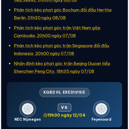
Phân tích kèo phạt góc Bochum đối đầu Hertha
Berlin, 01h30 ngày 08/08
Phân tích kèo phạt góc trận Việt Nam gặp
Cambodia, 20h00 ngày 07/08
Phân tích kèo phạt góc trận Singapore đối đầu
Indonesia, 20h00 ngày 07/08
Nhận định kèo phạt góc trận Beijing Guoan tiếp
Shenzhen Peng City, 18h35 ngày 07/08
KQBD HL EREDIVISIE
VS
19h30 ngày 12/04
NEC Nijmegen
Feyenoord