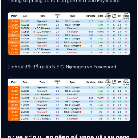
Thống kê phong độ 10 trận gần nhất của Feyenoord
Lịch sử đối đầu giữa N.E.C. Nijmegen và Feyenoord