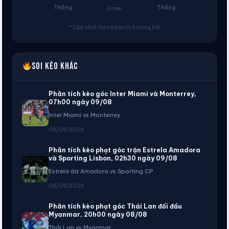
Thắng
Thắng
Draw
* Cập nhật theo phân tích trong bài
Soi kèo khác
Phân tích kèo góc Inter Miami và Monterrey,
07h00 ngày 09/08
Inter Miami vs Monterrey
08/08/2026
Phân tích kèo phạt góc trận Estrela Amadora
và Sporting Lisbon, 02h30 ngày 09/08
Estrela da Amadora vs Sporting CP
08/08/2026
Phân tích kèo phạt góc Thái Lan đối đầu
Myanmar, 20h00 ngày 08/08
Thái Lan vs Myanmar