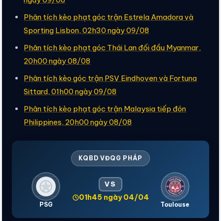
Phân tích kèo phạt góc trận Estrela Amadora và
Sporting Lisbon, 02h30 ngày 09/08
Phân tích kèo phạt góc Thái Lan đối đầu Myanmar,
20h00 ngày 08/08
Phân tích kèo góc trận PSV Eindhoven và Fortuna
Sittard, 01h00 ngày 09/08
Phân tích kèo phạt góc trận Malaysia tiếp đón
Philippines, 20h00 ngày 08/08
KQBD VĐQG PHÁP
VS
01h45 ngày 04/04
PSG
Toulouse