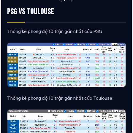
PSG vs Toulouse
Thống kê phong độ 10 trận gần nhất của PSG
Thống kê phong độ 10 trận gần nhất của Toulouse