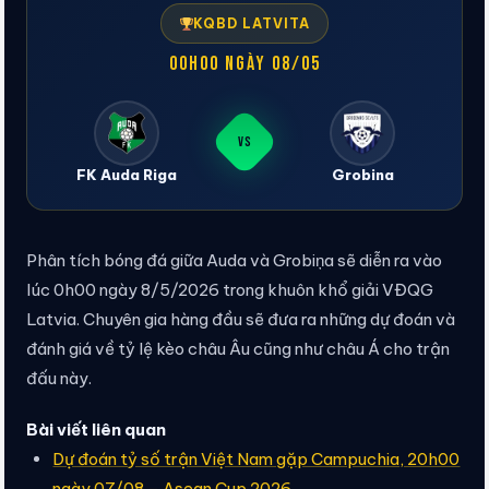
KQBD LATVITA
00h00 ngày 08/05
VS
FK Auda Riga
Grobina
Phân tích bóng đá giữa Auda và Grobiņa sẽ diễn ra vào
lúc 0h00 ngày 8/5/2026 trong khuôn khổ giải VĐQG
Latvia. Chuyên gia hàng đầu sẽ đưa ra những dự đoán và
đánh giá về tỷ lệ kèo châu Âu cũng như châu Á cho trận
đấu này.
Bài viết liên quan
Dự đoán tỷ số trận Việt Nam gặp Campuchia, 20h00
ngày 07/08 – Asean Cup 2026