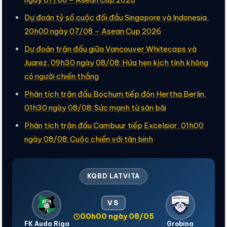
Dự đoán tỷ số cuộc đối đầu Singapore và Indonesia,
20h00 ngày 07/08 – Asean Cup 2026
Dự đoán trận đấu giữa Vancouver Whitecaps và
Juarez, 09h30 ngày 08/08: Hứa hẹn kịch tính không
có người chiến thắng
Phân tích trận đấu Bochum tiếp đón Hertha Berlin,
01h30 ngày 08/08: Sức mạnh từ sân bãi
Phân tích trận đấu Cambuur tiếp Excelsior, 01h00
ngày 08/08: Cuộc chiến với tân binh
KQBD LATVITA
VS
00h00 ngày 08/05
FK Auda Riga
Grobina