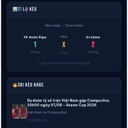
Tỉ lệ kèo
Kèo chấp — Tham khảo
Hòa
FK Auda Riga
Grobina
X
1
2
Thắng
Thắng
Draw
* Cập nhật theo phân tích trong bài
Soi kèo khác
Dự đoán tỷ số trận Việt Nam gặp Campuchia,
20h00 ngày 07/08 – Asean Cup 2026
Việt Nam vs Campuchia
07/08/2026