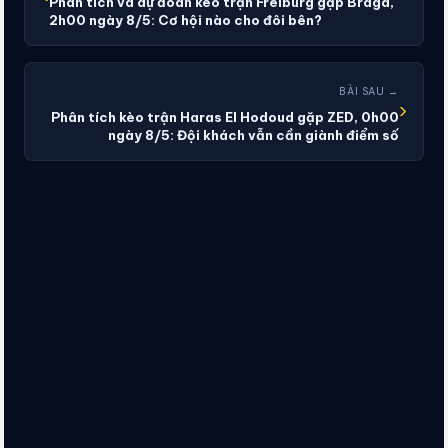
Phân tích và dự đoán kèo trận Freiburg gặp Braga,
2h00 ngày 8/5: Cơ hội nào cho đôi bên?
BÀI SAU →
›
Phân tích kèo trận Haras El Hodoud gặp ZED, 0h00
ngày 8/5: Đội khách vẫn cần giành điểm số