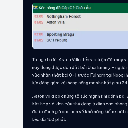
Trong khi đó, Aston Villa đến với trận đấu này 
này đang được dẫn dắt bởi Unai Emery – người đ
vừa nhận thất bại 0-1 trước Fulham tại Ngoại h
lực đáng gờm với hàng công mạnh nhất giải (24
Aston Villa đã chứng tỏ sức mạnh khi đánh bại 
kết hợp với dàn cầu thủ đang ở đỉnh cao phong 
được đánh giá cao hơn về khả năng kiểm soát n
kéo dài 180 phút.