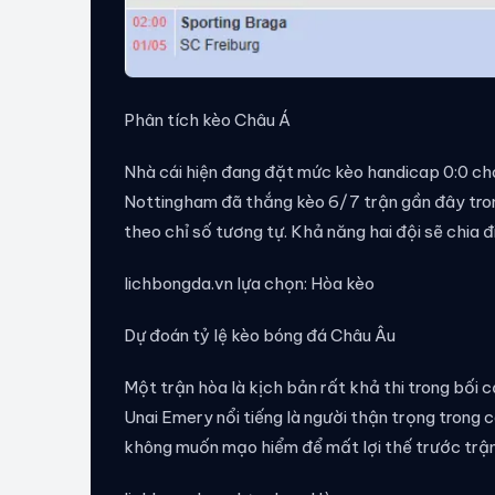
Phân tích kèo Châu Á
Nhà cái hiện đang đặt mức kèo handicap 0:0 cho
Nottingham đã thắng kèo 6/7 trận gần đây trong
theo chỉ số tương tự. Khả năng hai đội sẽ chia đ
lichbongda.vn lựa chọn: Hòa kèo
Dự đoán tỷ lệ kèo bóng đá Châu Âu
Một trận hòa là kịch bản rất khả thi trong bối c
Unai Emery nổi tiếng là người thận trọng trong c
không muốn mạo hiểm để mất lợi thế trước trận l