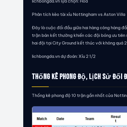
lichbongda.vn lựa chọn: Hòa
Phân tích kèo tài xỉu Nottingham vs Aston Villa
Đây là cuộc đối đầu giữa hai hàng công hàng đầu
trận bán kết thường khiến các đội bóng ưu tiên
hai đội tại City Ground kết thúc với không quá 
lichbongda.vn dự đoán: Xỉu 2 1/2
Thống kê phong độ, lịch sử đối đ
Thống kê phong độ 10 trận gần nhất của Nott