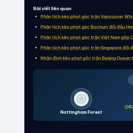
Bài viết liên quan
Phân tích kèo phạt góc trận Vancouver Whi
Phân tích kèo phạt góc Bochum đối đầu Her
Phân tích kèo phạt góc trận Việt Nam gặp
Phân tích kèo phạt góc trận Singapore đối
Nhận định kèo phạt góc trận Beijing Guoan
0
Nottingham Forest