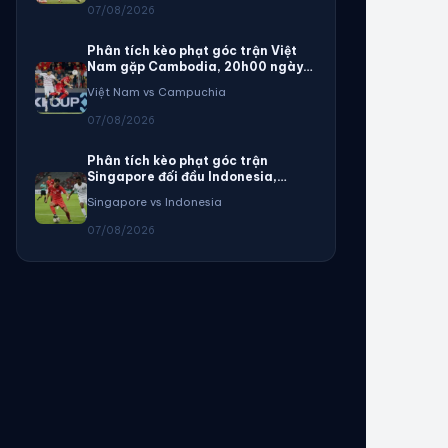
07/08/2026
Phân tích kèo phạt góc trận Việt
Nam gặp Cambodia, 20h00 ngày
07/08
Việt Nam vs Campuchia
07/08/2026
Phân tích kèo phạt góc trận
Singapore đối đầu Indonesia,
20h00 ngày 07/08
Singapore vs Indonesia
07/08/2026