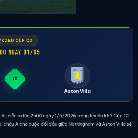
KQBD CÚP C2
00 ngày 01/05
VS
Aston Villa
lla, diễn ra lúc 2h00 ngày 1/5/2026 trong khuôn khổ Cúp C2
u, châu Á cho cuộc đối đầu giữa Nottingham và Aston Villa sẽ