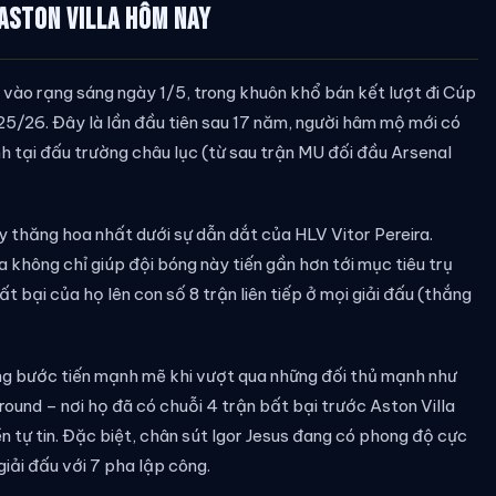
Aston Villa hôm nay
à vào rạng sáng ngày 1/5, trong khuôn khổ bán kết lượt đi Cúp
/26. Đây là lần đầu tiên sau 17 năm, người hâm mộ mới có
h tại đấu trường châu lục (từ sau trận MU đối đầu Arsenal
 thăng hoa nhất dưới sự dẫn dắt của HLV Vitor Pereira.
 không chỉ giúp đội bóng này tiến gần hơn tới mục tiêu trụ
 bại của họ lên con số 8 trận liên tiếp ở mọi giải đấu (thắng
ng bước tiến mạnh mẽ khi vượt qua những đối thủ mạnh như
round – nơi họ đã có chuỗi 4 trận bất bại trước Aston Villa
n tự tin. Đặc biệt, chân sút Igor Jesus đang có phong độ cực
iải đấu với 7 pha lập công.