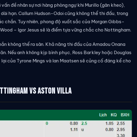
 vấn đề nhân sự nơi hàng phòng ngự khi Murillo (gân kheo),
 dài hạn. Callum Hudson-Odoi cũng không thể thi đấu, trong
hắc chắn. Tuy nhiên, phong độ xuất sắc của Morgan Gibbs-
s Wood – Igor Jesus sẽ là điểm tựa vững chắc cho Nottingham.
hắn không thể ra sân. Khả năng thi đấu của Amadou Onana
lăn. Nếu anh không kịp bình phục, Ross Barkley hoặc Douglas
ở lại của Tyrone Mings và Ian Maatsen sẽ củng cố đáng kể cho
ttingham vs Aston Villa