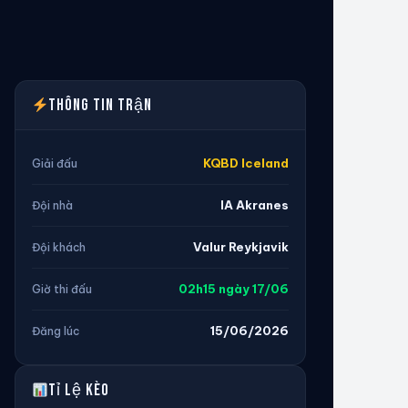
Thông tin trận
KQBD Iceland
Giải đấu
IA Akranes
Đội nhà
Valur Reykjavik
Đội khách
02h15 ngày 17/06
Giờ thi đấu
15/06/2026
Đăng lúc
Tỉ lệ kèo