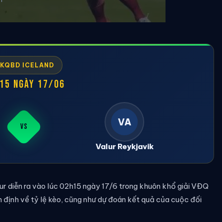
KQBD ICELAND
15 ngày 17/06
VA
VS
Valur Reykjavik
ur diễn ra vào lúc 02h15 ngày 17/6 trong khuôn khổ giải VĐQ
 định về tỷ lệ kèo, cũng như dự đoán kết quả của cuộc đối