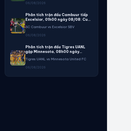
06/08/2026
Phân tích trận đấu Cambuur tiếp
Excelsior, 01h00 ngày 08/08: Cuộc
chiến với tân binh
SC Cambuur vs Excelsior SBV
06/08/2026
Phân tích trận đấu Tigres UANL
gặp Minnesota, 08h00 ngày
08/08: Khôi phục niềm tin
Tigres UANL vs Minnesota United FC
06/08/2026