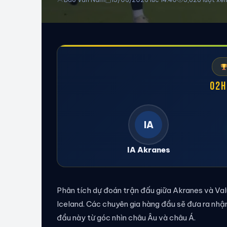
02h
IA
IA Akranes
Phân tích dự đoán trận đấu giữa Akranes và Val
Iceland. Các chuyên gia hàng đầu sẽ đưa ra nhận
đầu này từ góc nhìn châu Âu và châu Á.