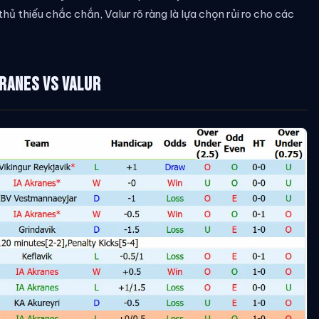
hủ thiếu chắc chắn, Valur rõ ràng là lựa chọn rủi ro cho các
ranes vs Valur