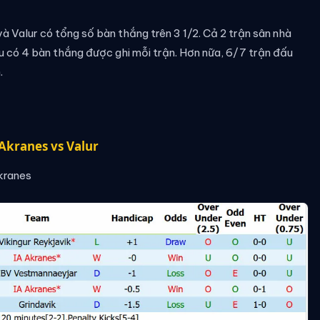
à Valur có tổng số bàn thắng trên 3 1/2. Cả 2 trận sân nhà
u có 4 bàn thắng được ghi mỗi trận. Hơn nữa, 6/7 trận đấu
.
 Akranes vs Valur
kranes