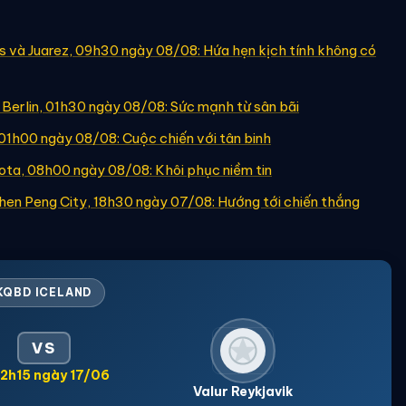
 và Juarez, 09h30 ngày 08/08: Hứa hẹn kịch tính không có
Berlin, 01h30 ngày 08/08: Sức mạnh từ sân bãi
 01h00 ngày 08/08: Cuộc chiến với tân binh
ota, 08h00 ngày 08/08: Khôi phục niềm tin
hen Peng City, 18h30 ngày 07/08: Hướng tới chiến thắng
KQBD ICELAND
VS
2h15 ngày 17/06
Valur Reykjavik