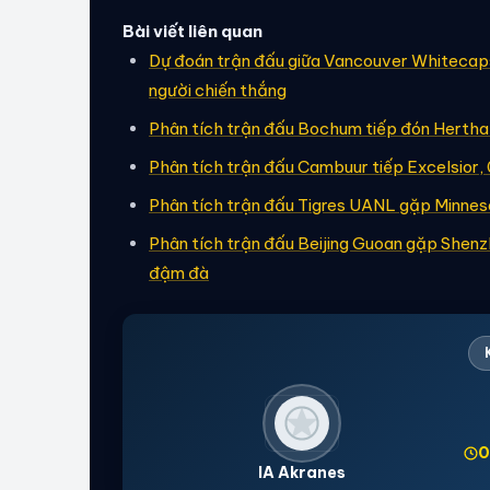
Bài viết liên quan
Dự đoán trận đấu giữa Vancouver Whitecaps
người chiến thắng
Phân tích trận đấu Bochum tiếp đón Hertha 
Phân tích trận đấu Cambuur tiếp Excelsior,
Phân tích trận đấu Tigres UANL gặp Minnes
Phân tích trận đấu Beijing Guoan gặp Shenz
đậm đà
0
IA Akranes