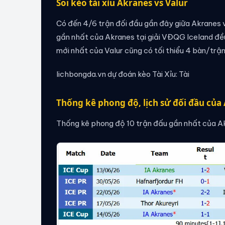
Soi kèo tài xỉu Akranes vs Valur
Có đến 4/6 trận đối đầu gần đây giữa Akranes v
gần nhất của Akranes tại giải VĐQG Iceland đề
mới nhất của Valur cũng có tối thiểu 4 bàn/trận
lichbongda.vn dự đoán kèo Tài Xỉu: Tài
Thống kê phong độ, lịch sử đối đầu của
Thống kê phong độ 10 trận đấu gần nhất của A