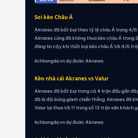
Soi kèo Châu Á
Akranes đã bất bại theo tỷ lệ châu Á trong 4/6
Akranes cũng đã không thua kèo châu Á trong 3/
đáng tin cậy khi thất bại kèo châu Á tới 4/6 tr
lichbongda.vn dự đoán: Akranes
Kèo nhà cái Akranes vs Valur
Akranes đã bất bại trong cả 4 trận đấu gần đây 
đã là đội bóng giành chiến thắng. Akranes đã kh
Valur lại thua tới 11 trong số 13 trận sân khác
lichbongda.vn dự đoán: Akranes