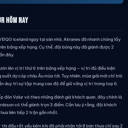
ur hôm nay
i VĐQG Iceland ngay tại sân nhà, Akranes đã nhanh chóng lấy
rên bảng xếp hạng. Cụ thể, đội bóng này đã giành được 2
ần đây.
n lên vị trí thứ 6 trên bảng xếp hạng – vị trí đủ điều kiện
uất dự cúp châu Âu mùa tới. Tuy nhiên, mùa giải mới chỉ trôi
uy trì sự tập trung cao độ để giữ vững vị trí trong top 6.
ếp đón Valur và theo những đánh giá khách quan, đây chính là
rdsson có thể giành trọn 3 điểm. Cần lưu ý rằng, đội khách
hua liên tiếp 2 trận gần nhất.
thi đấu rất yếu kém khi đã phải nhận tới 8 bàn thua chỉ sau 2