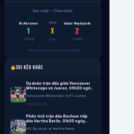
Kèo chấp — Tham khảo
Hòa
IA Akranes
Valur Reykjavik
X
1
2
Thắng
Thắng
Draw
* Cập nhật theo phân tích trong bài
Soi kèo khác
Dự đoán trận đấu giữa Vancouver
Whitecaps và Juarez, 09h30 ngày
08/08: Hứa hẹn kịch tính không có
Vancouver Whitecaps vs FC Juarez
người chiến thắng
06/08/2026
Phân tích trận đấu Bochum tiếp
đón Hertha Berlin, 01h30 ngày
08/08: Sức mạnh từ sân bãi
VfL Bochum vs Hertha Berlin