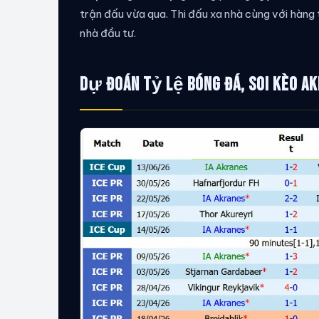
trận đấu vừa qua. Thi đấu xa nhà cùng với hàng t
nhà đầu tư.
Dự đoán tỷ lệ bóng đá, soi kèo Ak