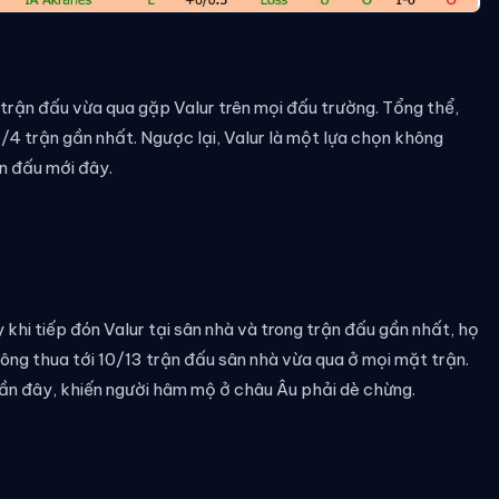
 trận đấu vừa qua gặp Valur trên mọi đấu trường. Tổng thể,
4 trận gần nhất. Ngược lại, Valur là một lựa chọn không
ận đấu mới đây.
khi tiếp đón Valur tại sân nhà và trong trận đấu gần nhất, họ
ông thua tới 10/13 trận đấu sân nhà vừa qua ở mọi mặt trận.
h gần đây, khiến người hâm mộ ở châu Âu phải dè chừng.