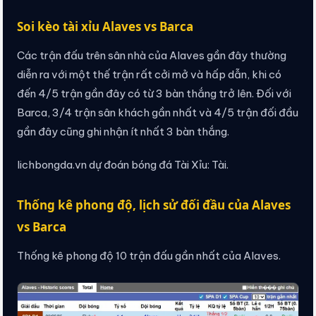
Soi kèo tài xỉu Alaves vs Barca
Các trận đấu trên sân nhà của Alaves gần đây thường
diễn ra với một thế trận rất cởi mở và hấp dẫn, khi có
đến 4/5 trận gần đây có từ 3 bàn thắng trở lên. Đối với
Barca, 3/4 trận sân khách gần nhất và 4/5 trận đối đầu
gần đây cũng ghi nhận ít nhất 3 bàn thắng.
lichbongda.vn dự đoán bóng đá Tài Xỉu: Tài.
Thống kê phong độ, lịch sử đối đầu của Alaves
vs Barca
Thống kê phong độ 10 trận đấu gần nhất của Alaves.