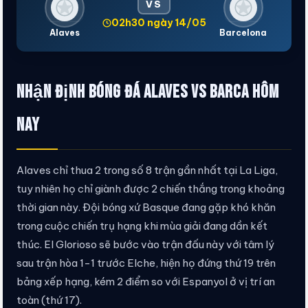
VS
02h30 ngày 14/05
Alaves
Barcelona
Nhận định bóng đá Alaves vs Barca hôm
nay
Alaves chỉ thua 2 trong số 8 trận gần nhất tại La Liga,
tuy nhiên họ chỉ giành được 2 chiến thắng trong khoảng
thời gian này. Đội bóng xứ Basque đang gặp khó khăn
trong cuộc chiến trụ hạng khi mùa giải đang dần kết
thúc. El Glorioso sẽ bước vào trận đấu này với tâm lý
sau trận hòa 1-1 trước Elche, hiện họ đứng thứ 19 trên
bảng xếp hạng, kém 2 điểm so với Espanyol ở vị trí an
toàn (thứ 17).