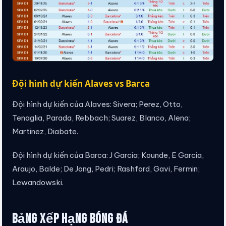
Đội hình dự kiến Alaves vs Barca
Đội hình dự kiến của Alaves: Sivera; Perez, Otto,
Tenaglia, Parada, Rebbach; Suarez, Blanco, Alena;
Martinez, Diabate.
Đội hình dự kiến của Barca: J Garcia; Kounde, E Garcia,
Araujo, Balde; De Jong, Pedri; Rashford, Gavi, Fermin;
Lewandowski.
Bảng xếp hạng bóng đá