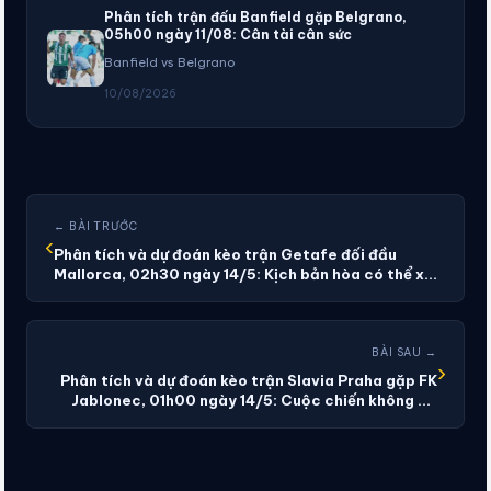
Phân tích trận đấu Banfield gặp Belgrano,
05h00 ngày 11/08: Cân tài cân sức
Banfield vs Belgrano
10/08/2026
← BÀI TRƯỚC
‹
Phân tích và dự đoán kèo trận Getafe đối đầu
Mallorca, 02h30 ngày 14/5: Kịch bản hòa có thể xảy
ra
BÀI SAU →
›
Phân tích và dự đoán kèo trận Slavia Praha gặp FK
Jablonec, 01h00 ngày 14/5: Cuộc chiến không có
đối thủ