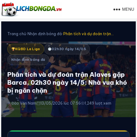
MENU
Trang chủ
›
Nhận định bóng đá
›
Phân tích và dự đoán trận…
KQBD La Liga
02h30 ngày 14/05
Nhận định bóng đá
Phân tích và dự đoán trận Alaves gặp
Barca, 02h30 ngày 14/5: Nhà vua khó
bị ngăn chặn
Đào Văn Nam
13/05/2026 lúc 07:56
1,249 lượt xem