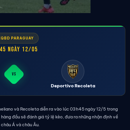
KQBD PARAGUAY
45 ngày 12/05
VS
Deportivo Recoleta
eliano và Recoleta diễn ra vào lúc 03h45 ngày 12/5 trong
àng đầu sẽ đánh giá tỷ lệ kèo, đưa ra những nhận định về
 châu Á và châu Âu.