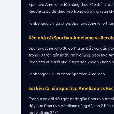
Sportivo Ameliano đã không thua kèo đến 9 tron
Recoleta đã để thua kèo trong cả 5 trận sân khá
lichbongda.vn lựa chọn: Sportivo Ameliano thắ
Kèo nhà cái Sportivo Ameliano vs Recol
Sportivo Ameliano đã có 11 trận bất bại gần đây
trong 10 trận gần nhất. Nhìn chung, Sportivo Am
Recoleta vừa trải qua 7 trận sân khách không b
lichbongda.vn lựa chọn: Sportivo Ameliano
Soi kèo tài xỉu Sportivo Ameliano vs Rec
Trong trận đối đầu gần nhất giữa Sportivo Amel
đây của Sportivo Ameliano cũng đều có 2 bàn th
có tỷ số xỉu 2 1/2.