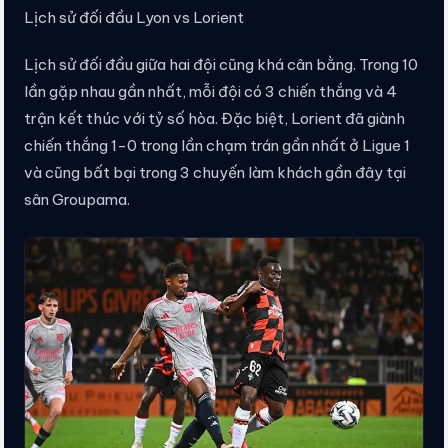
Lịch sử đối đầu Lyon vs Lorient
Lịch sử đối đầu giữa hai đội cũng khá cân bằng. Trong 10
lần gặp nhau gần nhất, mỗi đội có 3 chiến thắng và 4
trận kết thúc với tỷ số hòa. Đặc biệt, Lorient đã giành
chiến thắng 1-0 trong lần chạm trán gần nhất ở Ligue 1
và cũng bất bại trong 3 chuyến làm khách gần đây tại
sân Groupama.