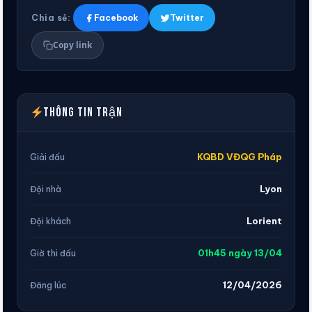
Chia sẻ:
Facebook
Twitter
Copy link
Thông tin trận
KQBD VĐQG Pháp
Giải đấu
Lyon
Đội nhà
Lorient
Đội khách
01h45 ngày 13/04
Giờ thi đấu
12/04/2026
Đăng lúc