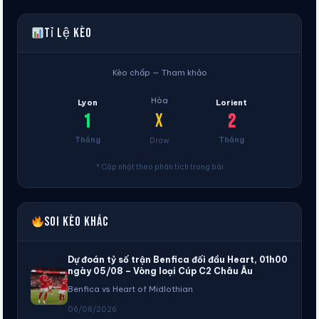
Tỉ lệ kèo
Kèo chấp — Tham khảo
Hòa
Lyon
Lorient
X
1
2
Thắng
Thắng
Draw
* Cập nhật theo phân tích trong bài
Soi kèo khác
Dự đoán tỷ số trận Benfica đối đầu Heart, 01h00
ngày 05/08 – Vòng loại Cúp C2 Châu Âu
Benfica vs Heart of Midlothian
06/08/2026