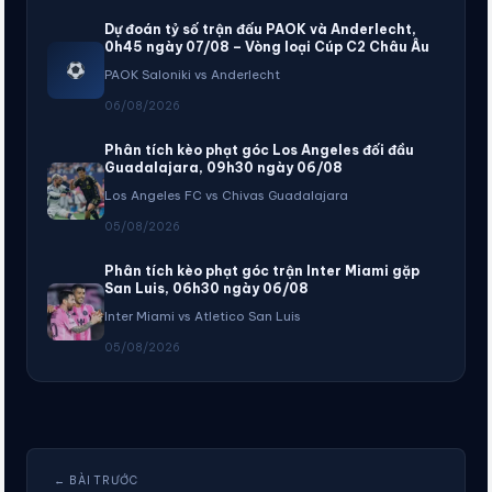
Dự đoán tỷ số trận đấu PAOK và Anderlecht,
0h45 ngày 07/08 – Vòng loại Cúp C2 Châu Âu
PAOK Saloniki vs Anderlecht
06/08/2026
Phân tích kèo phạt góc Los Angeles đối đầu
Guadalajara, 09h30 ngày 06/08
Los Angeles FC vs Chivas Guadalajara
05/08/2026
Phân tích kèo phạt góc trận Inter Miami gặp
San Luis, 06h30 ngày 06/08
Inter Miami vs Atletico San Luis
05/08/2026
← BÀI TRƯỚC