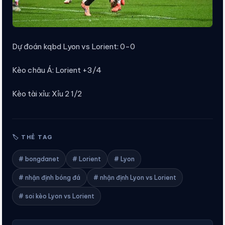
Dự đoán kqbd Lyon vs Lorient: 0-0
Kèo châu Á: Lorient +3/4
Kèo tài xỉu: Xỉu 2 1/2
🏷 THẺ TAG
# bongdanet
# Lorient
# Lyon
# nhận định bóng đá
# nhận định Lyon vs Lorient
# soi kèo Lyon vs Lorient