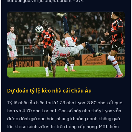
lichbongda.vn lựa chọn: Lorient +3/4
Dự đoán tỷ lệ kèo nhà cái Châu Âu
Tỷ lệ châu Âu hiện tại là 1.73 cho Lyon, 3.80 cho kết quả
hòa và 4.70 cho Lorient. Con số này cho thấy Lyon vẫn
được đánh giá cao hơn, nhưng khoảng cách không quá
lớn khi so sánh với vị trí trên bảng xếp hạng. Một điểm