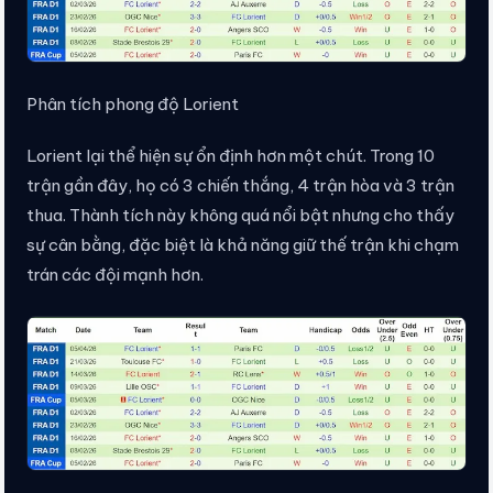
Phân tích phong độ Lorient
Lorient lại thể hiện sự ổn định hơn một chút. Trong 10
trận gần đây, họ có 3 chiến thắng, 4 trận hòa và 3 trận
thua. Thành tích này không quá nổi bật nhưng cho thấy
sự cân bằng, đặc biệt là khả năng giữ thế trận khi chạm
trán các đội mạnh hơn.