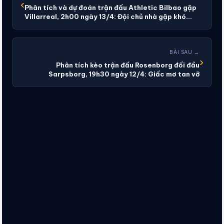
‹
Phân tích và dự đoán trận đấu Athletic Bilbao gặp
Villarreal, 2h00 ngày 13/4: Đội chủ nhà gặp khó
khăn
BÀI SAU →
›
Phân tích kèo trận đấu Rosenborg đối đầu
Sarpsborg, 19h30 ngày 12/4: Giấc mơ tan vỡ