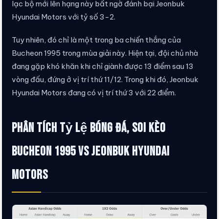
lạc bộ mới lên hạng này bất ngờ đánh bại Jeonbuk
Hyundai Motors với tỷ số 3-2.
Tuy nhiên, đó chỉ là một trong ba chiến thắng của
Bucheon 1995 trong mùa giải này. Hiện tại, đội chủ nhà
đang gặp khó khăn khi chỉ giành được 13 điểm sau 13
vòng đấu, đứng ở vị trí thứ 11/12. Trong khi đó, Jeonbuk
Hyundai Motors đang có vị trí thứ 3 với 22 điểm.
Phân tích tỷ lệ bóng đá, soi kèo
Bucheon 1995 vs Jeonbuk Hyundai
Motors