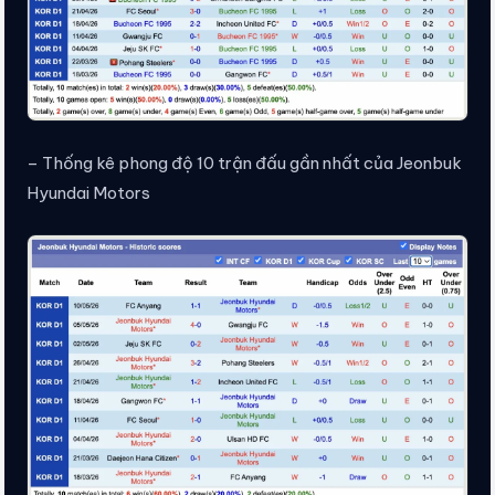
– Thống kê phong độ 10 trận đấu gần nhất của Jeonbuk
Hyundai Motors