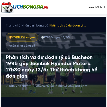
MENU
Trang chủ
›
Nhận định bóng đá
›
Phân tích và dự đoán tỷ…
KQBD K-League
17h30 ngày 13/05
Nhận định bóng đá
Phân tích và dự đoán tỷ số Bucheon
1995 gặp Jeonbuk Hyundai Motors,
17h30 ngày 13/5: Thử thách không hề
đơn giản
Đào Văn Nam
12/05/2026 lúc 15:55
3,053 lượt xem