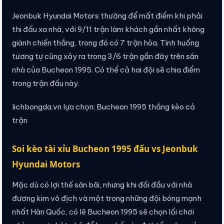
Jeonbuk Hyundai Motors thường để mất điểm khi phải
thi đấu xa nhà, với 9/11 trận làm khách gần nhất không
giành chiến thắng, trong đó có 7 trận hòa. Tình huống
tương tự cũng xảy ra trong 3/6 trận gần đây trên sân
nhà của Bucheon 1995. Có thể cả hai đội sẽ chia điểm
trong trận đấu này.
lichbongda.vn lựa chọn: Bucheon 1995 thắng kèo cả
trận
Soi kèo tài xỉu Bucheon 1995 đấu vs Jeonbuk
Hyundai Motors
Mặc dù có lợi thế sân bãi, nhưng khi đối đầu với nhà
đương kim vô địch và một trong những đội bóng mạnh
nhất Hàn Quốc, có lẽ Bucheon 1995 sẽ chọn lối chơi