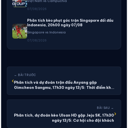
Việt Nam vs Campuchia
07/08/2026
Phân tích kèo phạt góc trận Singapore đối đầu
Indonesia, 20h00 ngày 07/08
Singapore vs Indonesia
07/08/2026
← BÀI TRƯỚC
‹
Phân tích và dự đoán trận đấu Anyang gặp
Gimcheon Sangmu, 17h30 ngày 13/5: Thời điểm khó
khăn
BÀI SAU →
›
Phân tích, dự đoán kèo Ulsan HD gặp Jeju SK, 17h30
ngày 13/5: Cơ hội cho đội khách