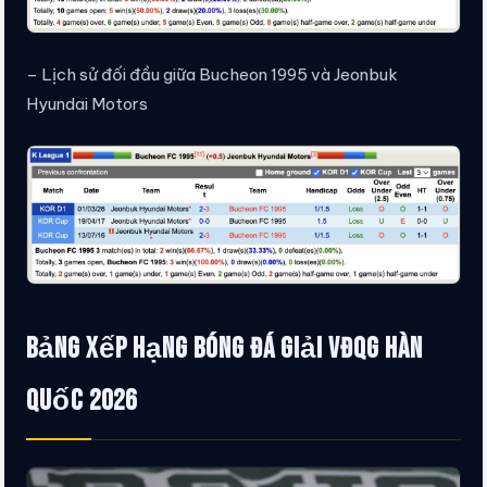
– Lịch sử đối đầu giữa Bucheon 1995 và Jeonbuk
Hyundai Motors
Bảng xếp hạng bóng đá Giải VĐQG Hàn
Quốc 2026