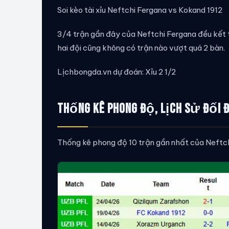
Soi kèo tài xỉu Neftchi Fergana vs Kokand 1912
3/4 trận gần đây của Neftchi Fergana đều kết t
hai đội cũng không có trận nào vượt quá 2 bàn.
Lịchbongda.vn dự đoán: Xỉu 2 1/2
Thống kê phong độ, lịch sử đối đ
Thống kê phong độ 10 trận gần nhất của Neftc