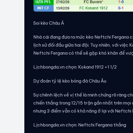
Soi kèo Châu Á
Nhà cái đang đưa ra mức kèo Neftchi Fergana c
lịch sử đối đầu giữa hai đội. Tuy nhiên, với việc
Neftchi Fergana có thể sẽ gặp khó khăn để vượ
Lịchbongda.vn chọn: Kokand 1912 +1 1/2
Dự đoán tỷ lệ kèo bóng đá Châu Âu
Sự chênh lệch về vị thế là minh chứng rõ ràng c
chiến thắng trong 12/15 trận gần nhất trên mọi
nhưng 3 điểm vẫn có khả năng ở lại với Neftchi
Lịchbongda.vn chọn: Neftchi Fergana thắng