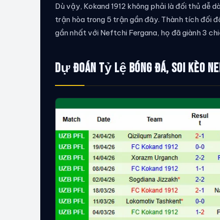
Dù vậy, Kokand 1912 không phải là đối thủ dễ dà
trận hòa trong 5 trận gần đây. Thành tích đối đ
gần nhất với Neftchi Fergana, họ đã giành 3 chi
Dự đoán tỷ lệ bóng đá, soi kèo N