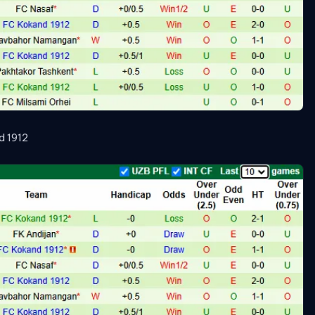
d 1912