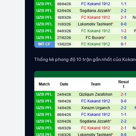
Thống kê phong độ 10 trận gần nhất của Kokan