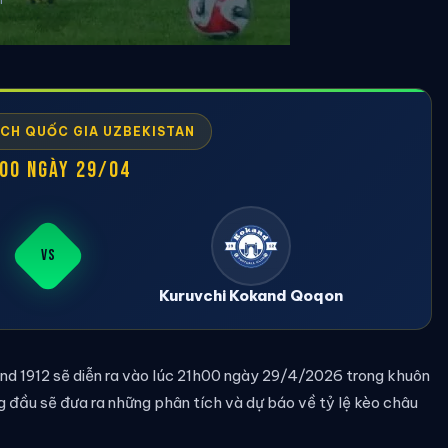
ỊCH QUỐC GIA UZBEKISTAN
00 ngày 29/04
VS
Kuruvchi Kokand Qoqon
nd 1912 sẽ diễn ra vào lúc 21h00 ngày 29/4/2026 trong khuôn
 đầu sẽ đưa ra những phân tích và dự báo về tỷ lệ kèo châu