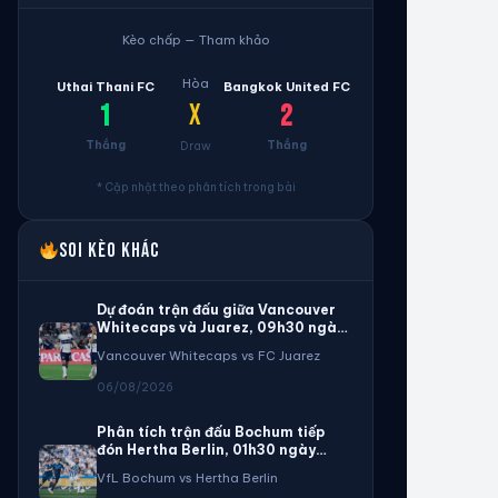
Kèo chấp — Tham khảo
Hòa
Uthai Thani FC
Bangkok United FC
X
1
2
Thắng
Thắng
Draw
* Cập nhật theo phân tích trong bài
Soi kèo khác
Dự đoán trận đấu giữa Vancouver
Whitecaps và Juarez, 09h30 ngày
08/08: Hứa hẹn kịch tính không có
Vancouver Whitecaps vs FC Juarez
người chiến thắng
06/08/2026
Phân tích trận đấu Bochum tiếp
đón Hertha Berlin, 01h30 ngày
08/08: Sức mạnh từ sân bãi
VfL Bochum vs Hertha Berlin