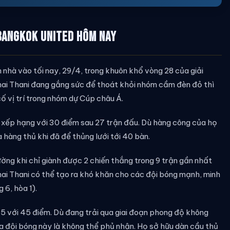
 Bangkok United hôm nay
 nhà vào tối nay, 29/4, trong khuôn khổ vòng 28 của giải
ai Thani đang gắng sức để thoát khỏi nhóm cầm đèn đỏ thì
 vị trí trong nhóm dự Cúp châu Á.
ng xếp hạng với 30 điểm sau 27 trận đấu. Dù hàng công của họ
 hàng thủ khi đã để thủng lưới tới 40 bàn.
ng khi chỉ giành được 2 chiến thắng trong 9 trận gần nhất
Uthai Thani có thể tạo ra khó khăn cho các đội bóng mạnh, minh
 6, hòa 1).
 5 với 45 điểm. Dù đang trải qua giai đoạn phong độ không
ủa đội bóng này là không thể phủ nhận. Họ sở hữu dàn cầu thủ