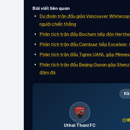
Bài viết liên quan
Dự đoán trận đấu giữa Vancouver Whitecaps
người chiến thắng
Phân tích trận đấu Bochum tiếp đón Hertha 
Phân tích trận đấu Cambuur tiếp Excelsior,
Phân tích trận đấu Tigres UANL gặp Minnes
Phân tích trận đấu Beijing Guoan gặp Shenz
đậm đà
KQ
1
Uthai Thani FC